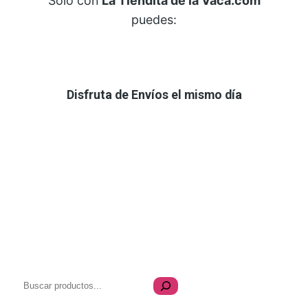
Solo con
La Tiendita de la Vaca.com
puedes:
Disfruta de Envíos el mismo día
B
u