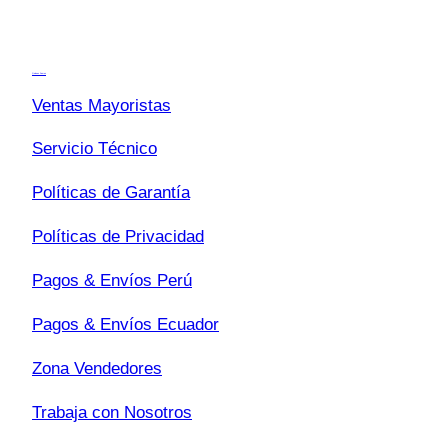
s
Transparencia
c
a
Quiénes Somos
r
Ventas Mayoristas
Servicio Técnico
Políticas de Garantía
Políticas de Privacidad
Pagos & Envíos Perú
Pagos & Envíos Ecuador
Zona Vendedores
Trabaja con Nosotros