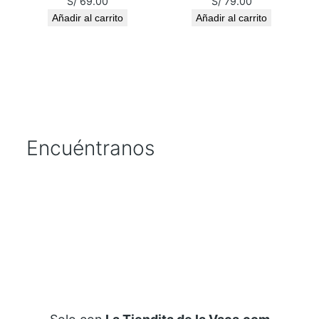
S/
69.00
S/
79.00
N
Añadir al carrito
Añadir al carrito
E
Z
U
K
O
c
Encuéntranos
a
n
t
i
d
a
d