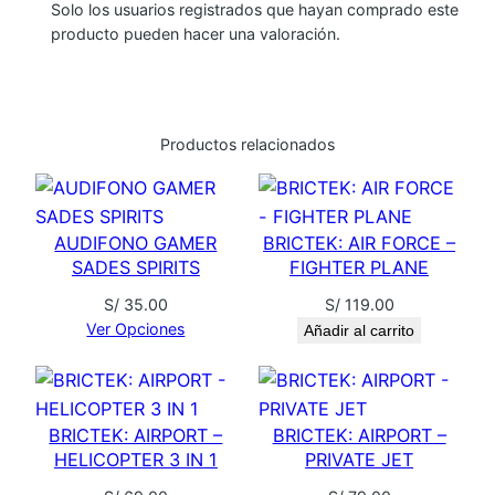
R
Solo los usuarios registrados que hayan comprado este
A
producto pueden hacer una valoración.
T
I
O
Productos relacionados
N
S
T
A
AUDIFONO GAMER
BRICTEK: AIR FORCE –
R
SADES SPIRITS
FIGHTER PLANE
S
S/
35.00
S/
119.00
–
Ver Opciones
Añadir al carrito
K
A
M
A
BRICTEK: AIRPORT –
BRICTEK: AIRPORT –
HELICOPTER 3 IN 1
PRIVATE JET
D
O