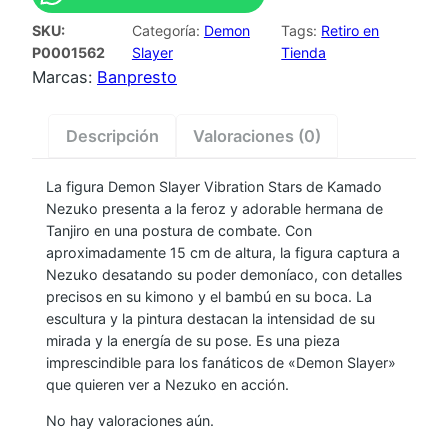
U
SKU:
Categoría:
Demon
Tags:
Retiro en
R
P0001562
Slayer
Tienda
A
Marcas:
Banpresto
D
E
Descripción
Valoraciones (0)
M
O
La figura Demon Slayer Vibration Stars de Kamado
N
Nezuko presenta a la feroz y adorable hermana de
S
Tanjiro en una postura de combate. Con
L
aproximadamente 15 cm de altura, la figura captura a
A
Nezuko desatando su poder demoníaco, con detalles
Y
precisos en su kimono y el bambú en su boca. La
escultura y la pintura destacan la intensidad de su
E
mirada y la energía de su pose. Es una pieza
R
imprescindible para los fanáticos de «Demon Slayer»
V
que quieren ver a Nezuko en acción.
I
No hay valoraciones aún.
B