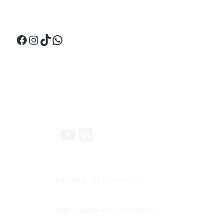
¡Síguenos en Ecuador!
Facebook
Instagram
TikTok
WhatsApp
Contáctanos
YouTube
LinkedIn
|
Kam Perú +51 922683927
Kam Ecuador +593 958746195