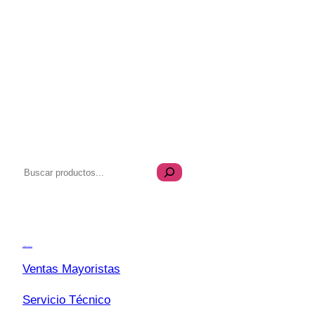
B
u
s
Transparencia
c
a
Quiénes Somos
r
Ventas Mayoristas
Servicio Técnico