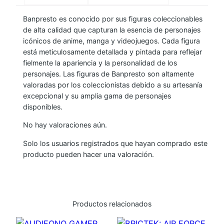
Q
Banpresto es conocido por sus figuras coleccionables
P
de alta calidad que capturan la esencia de personajes
O
icónicos de anime, manga y videojuegos. Cada figura
S
está meticulosamente detallada y pintada para reflejar
K
fielmente la apariencia y la personalidad de los
E
personajes. Las figuras de Banpresto son altamente
valoradas por los coleccionistas debido a su artesanía
T
excepcional y su amplia gama de personajes
R
disponibles.
U
R
No hay valoraciones aún.
O
Solo los usuarios registrados que hayan comprado este
U
producto pueden hacer una valoración.
N
I
K
E
Productos relacionados
N