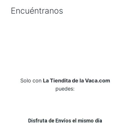
S
Encuéntranos
A
I
T
O
V
E
R
B
c
a
Solo con
La Tiendita de la Vaca.com
n
puedes:
t
i
d
a
Disfruta de Envíos el mismo día
d