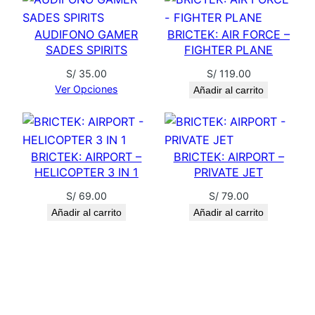
S
H
AUDIFONO GAMER
BRICTEK: AIR FORCE –
I
SADES SPIRITS
FIGHTER PLANE
N
S/
35.00
S/
119.00
-
Ver Opciones
Añadir al carrito
M
E
I
J
BRICTEK: AIRPORT –
BRICTEK: AIRPORT –
I
HELICOPTER 3 IN 1
PRIVATE JET
:
S/
69.00
S/
79.00
H
Añadir al carrito
Añadir al carrito
A
J
I
M
E