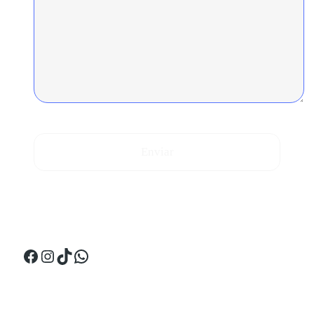
Enviar
¡Síguenos en Perú!
Facebook
Instagram
TikTok
WhatsApp