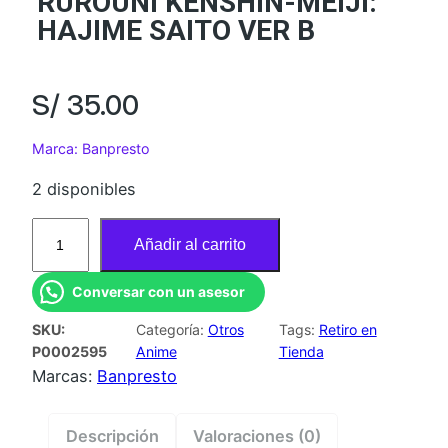
RUROUNI KENSHIN-MEIJI:
HAJIME SAITO VER B
S/
35.00
Marca: Banpresto
2 disponibles
B
Añadir al carrito
A
N
Conversar con un asesor
P
SKU:
Categoría:
Otros
Tags:
Retiro en
R
P0002595
Anime
Tienda
E
Marcas:
Banpresto
S
T
Descripción
Valoraciones (0)
O