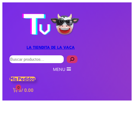
LA TIENDITA DE LA VACA
Buscar
MENU
Mis Pedidos
0
S/ 0.00