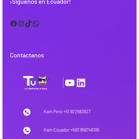
¡Síguenos en Ecuador!
Facebook
Instagram
TikTok
WhatsApp
Contáctanos
YouTube
LinkedIn
|
Kam Perú +51 922683927
Kam Ecuador +593 958746195