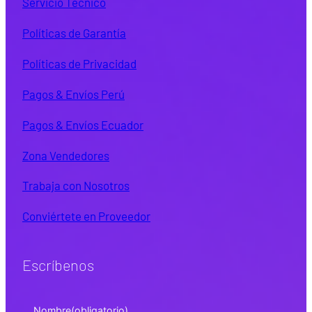
Servicio Técnico
Políticas de Garantía
Políticas de Privacidad
Pagos & Envíos Perú
Pagos & Envíos Ecuador
Zona Vendedores
Trabaja con Nosotros
Conviértete en Proveedor
Escríbenos
Nombre
(obligatorio)