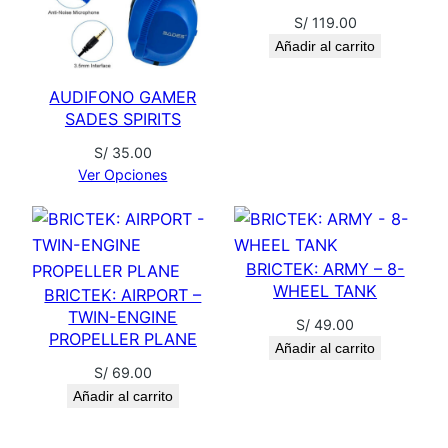
R
S/
119.00
3
Añadir al carrito
I
AUDIFONO GAMER
N
SADES SPIRITS
1
c
S/
35.00
a
Ver Opciones
n
t
i
BRICTEK: ARMY – 8-
d
WHEEL TANK
BRICTEK: AIRPORT –
a
TWIN-ENGINE
S/
49.00
d
PROPELLER PLANE
Añadir al carrito
S/
69.00
Añadir al carrito