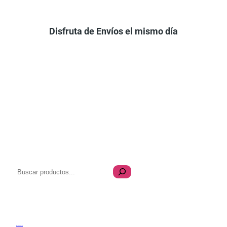
Disfruta de Envíos el mismo día
B
u
s
Transparencia
c
a
Quiénes Somos