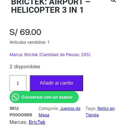
BRICTEK: AIRPORT –
HELICOPTER 3 IN 1
S/
69.00
Artículos vendidos: 1
Marca: Brictek (Cantidad de Piezas: 265)
2 disponibles
B
Añadir al carrito
R
I
Conversar con un asesor
C
SKU:
Categoría:
Juegos de
Tags:
Retiro en
T
P0000669
Mesa
Tienda
E
Marcas:
BricTek
K
: