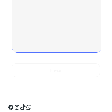
Enviar
¡Síguenos en Perú!
Facebook
Instagram
TikTok
WhatsApp