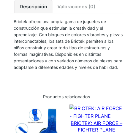
Descripción
Valoraciones (0)
A
I
Brictek ofrece una amplia gama de juguetes de
R
construcción que estimulan la creatividad y el
P
aprendizaje. Con bloques de colores vibrantes y piezas
O
interconectables, los sets de Brictek permiten a los
R
niños construir y crear todo tipo de estructuras y
T
formas imaginativas. Disponibles en distintas
presentaciones y con variados números de piezas para
–
adaptarse a diferentes edades y niveles de habilidad.
H
E
L
I
Productos relacionados
C
O
P
BRICTEK: AIR FORCE –
T
FIGHTER PLANE
E