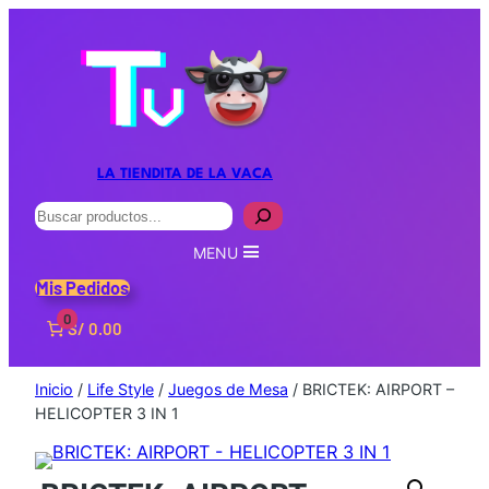
LA TIENDITA DE LA VACA
Buscar
MENU
Mis Pedidos
0
S/ 0.00
Inicio
/
Life Style
/
Juegos de Mesa
/ BRICTEK: AIRPORT –
HELICOPTER 3 IN 1