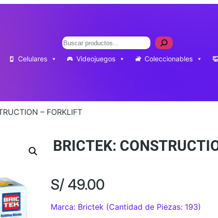
Buscar
Celulares
Videojuegos
Coleccionables
TRUCTION – FORKLIFT
BRICTEK: CONSTRUCTIO
S/
49.00
Marca: Brictek (Cantidad de Piezas: 193)