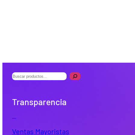
B
u
s
Transparencia
c
a
r
Quiénes Somos
Ventas Mayoristas