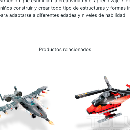
trucción que estimulan la creatividad y el aprendizaje. Co
U
 niños construir y crear todo tipo de estructuras y formas i
C
ra adaptarse a diferentes edades y niveles de habilidad.
T
I
O
N
Productos relacionados
–
F
O
R
K
L
I
F
T
c