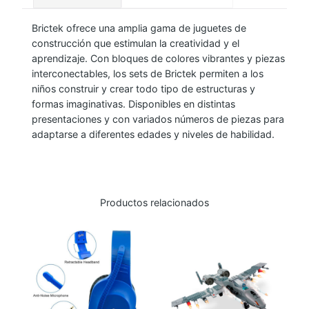
I
Brictek ofrece una amplia gama de juguetes de
R
construcción que estimulan la creatividad y el
P
aprendizaje. Con bloques de colores vibrantes y piezas
O
interconectables, los sets de Brictek permiten a los
R
niños construir y crear todo tipo de estructuras y
T
formas imaginativas. Disponibles en distintas
presentaciones y con variados números de piezas para
–
adaptarse a diferentes edades y niveles de habilidad.
T
W
I
N
Productos relacionados
-
E
N
G
I
N