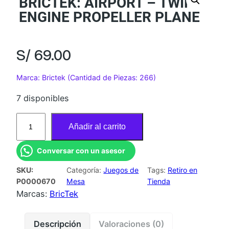
BRICTEK: AIRPORT – TWIN-
ENGINE PROPELLER PLANE
S/
69.00
Marca: Brictek (Cantidad de Piezas: 266)
7 disponibles
B
Añadir al carrito
R
I
Conversar con un asesor
C
SKU:
Categoría:
Juegos de
Tags:
Retiro en
T
P0000670
Mesa
Tienda
E
Marcas:
BricTek
K
:
Descripción
Valoraciones (0)
A