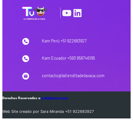
YouTube
LinkedIn
|
Kam Perú +51 922683927
Kam Ecuador +593 958746195
contacto@latienditadelavaca.com
Derechos Reservados a
LA TIENDITA DE LA VACA
Web Site creado por Sara Miranda +51 922683927