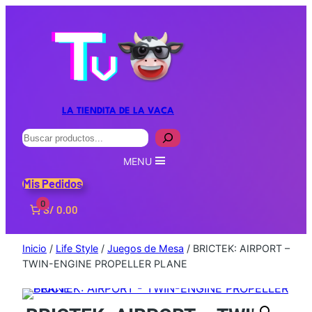
LA TIENDITA DE LA VACA
Buscar
MENU
Mis Pedidos
0
S/ 0.00
Inicio
/
Life Style
/
Juegos de Mesa
/ BRICTEK: AIRPORT –
TWIN-ENGINE PROPELLER PLANE