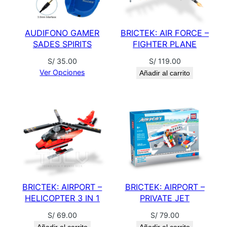
E
P
AUDIFONO GAMER
BRICTEK: AIR FORCE –
R
SADES SPIRITS
FIGHTER PLANE
O
P
S/
35.00
S/
119.00
E
Ver Opciones
Añadir al carrito
L
L
E
R
P
L
A
N
BRICTEK: AIRPORT –
BRICTEK: AIRPORT –
E
HELICOPTER 3 IN 1
PRIVATE JET
c
S/
69.00
S/
79.00
a