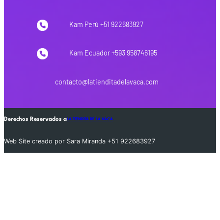
Kam Perú +51 922683927
Kam Ecuador +593 958746195
contacto@latienditadelavaca.com
Derechos Reservados a
LA TIENDITA DE LA VACA
Web Site creado por Sara Miranda +51 922683927