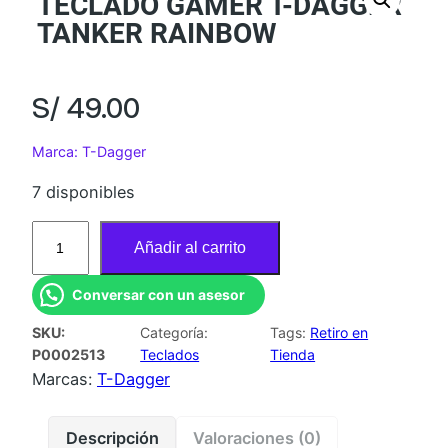
TECLADO GAMER T-DAGGER
TANKER RAINBOW
S/
49.00
Marca: T-Dagger
7 disponibles
T
Añadir al carrito
E
C
Conversar con un asesor
L
SKU:
Categoría:
Tags:
Retiro en
A
P0002513
Teclados
Tienda
D
Marcas:
T-Dagger
O
G
Descripción
Valoraciones (0)
A