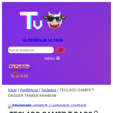
LA TIENDITA DE LA VACA
Buscar
MENU
Mis Pedidos
0
S/ 0.00
Inicio
/
Periféricos
/
Teclados
/ TECLADO GAMER T-
DAGGER TANKER RAINBOW