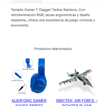
M
Teclado Gamer T-Dagger Tanker Rainbow. Con
E
retroiluminación RGB, teclas ergonómicas y diseño
R
resistente, ofrece una experiencia de juego cómoda y
T
envolvente.
-
D
A
G
Productos relacionados
G
E
R
T
A
N
K
E
AUDIFONO GAMER
BRICTEK: AIR FORCE –
R
SADES SPIRITS
FIGHTER PLANE