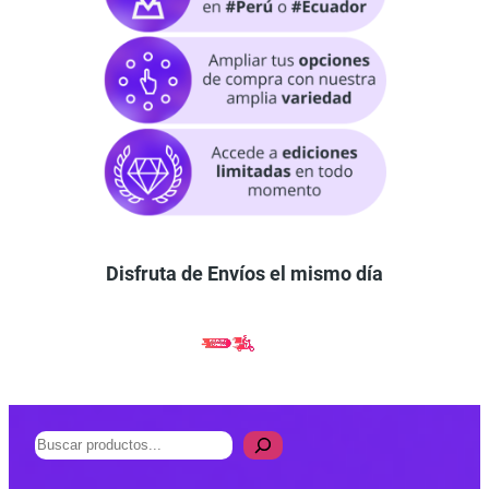
Disfruta de Envíos el mismo día
B
u