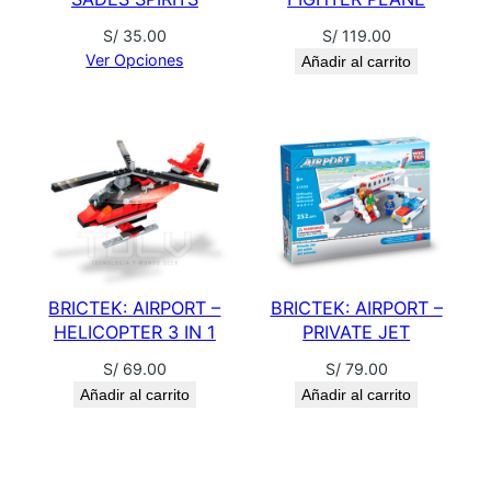
R
S/
35.00
S/
119.00
A
Ver Opciones
Añadir al carrito
I
N
B
O
W
c
a
n
t
BRICTEK: AIRPORT –
BRICTEK: AIRPORT –
i
HELICOPTER 3 IN 1
PRIVATE JET
d
S/
69.00
S/
79.00
a
Añadir al carrito
Añadir al carrito
d