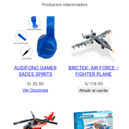
C
Productos relacionados
H
H
O
R
I
c
a
n
AUDIFONO GAMER
BRICTEK: AIR FORCE –
t
SADES SPIRITS
FIGHTER PLANE
i
d
S/
35.00
S/
119.00
a
Ver Opciones
Añadir al carrito
d