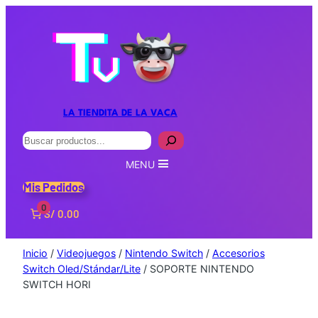
LA TIENDITA DE LA VACA
Buscar
MENU
Mis Pedidos
0
S/ 0.00
Inicio
/
Videojuegos
/
Nintendo Switch
/
Accesorios
Switch Oled/Stándar/Lite
/ SOPORTE NINTENDO
SWITCH HORI