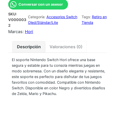
P
Conversar con un asesor
O
SKU:
R
Categoría:
Accesorios Switch
Tags:
Retiro en
V000003
T
Oled/Stándar/Lite
Tienda
2
E
Marcas:
Hori
N
I
Descripción
Valoraciones (0)
N
T
El soporte Nintendo Switch Hori ofrece una base
E
segura y estable para tu consola mientras juegas en
N
modo sobremesa. Con un diseño elegante y resistente,
D
este soporte es perfecto para disfrutar de tus juegos
O
favoritos con comodidad. Compatible con Nintendo
Switch. Disponible en color Negro y divertidos diseños
S
de Zelda, Mario y Pikachu.
W
I
T