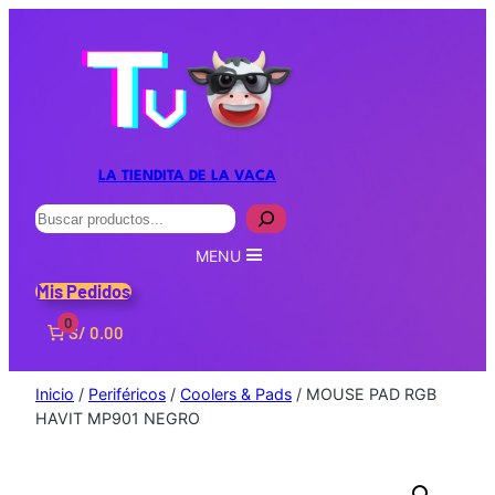
LA TIENDITA DE LA VACA
Buscar
MENU
Mis Pedidos
0
S/ 0.00
Inicio
/
Periféricos
/
Coolers & Pads
/ MOUSE PAD RGB
HAVIT MP901 NEGRO