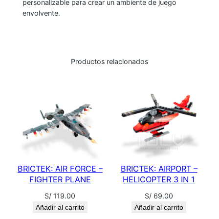
personalizable para crear un ambiente de juego
A
envolvente.
V
I
T
M
Productos relacionados
P
9
0
1
N
E
G
R
BRICTEK: AIR FORCE –
BRICTEK: AIRPORT –
O
FIGHTER PLANE
HELICOPTER 3 IN 1
c
S/
119.00
S/
69.00
a
Añadir al carrito
Añadir al carrito
n