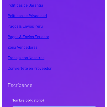
Políticas de Garantía
Políticas de Privacidad
Pagos & Envíos Perú
Pagos & Envíos Ecuador
Zona Vendedores
Trabaja con Nosotros
Conviértete en Proveedor
Escríbenos
Nombre
(obligatorio)