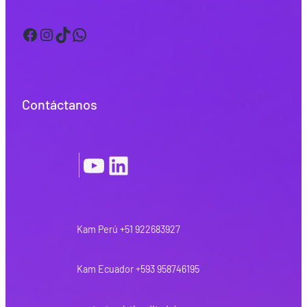
Facebook
Instagram
TikTok
WhatsApp
Contáctanos
YouTube
LinkedIn
|
Kam Perú +51 922683927
Kam Ecuador +593 958746195