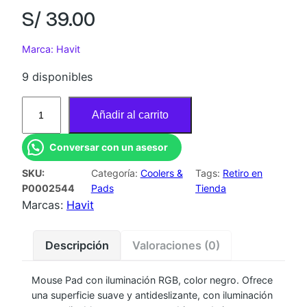
S/
39.00
Marca: Havit
9 disponibles
M
Añadir al carrito
O
U
Conversar con un asesor
S
SKU:
Categoría:
Coolers &
Tags:
Retiro en
E
P0002544
Pads
Tienda
P
Marcas:
Havit
A
D
Descripción
Valoraciones (0)
R
G
Mouse Pad con iluminación RGB, color negro. Ofrece
B
una superficie suave y antideslizante, con iluminación
H