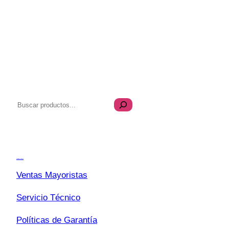
B
u
s
Transparencia
c
a
Quiénes Somos
r
Ventas Mayoristas
Servicio Técnico
Políticas de Garantía