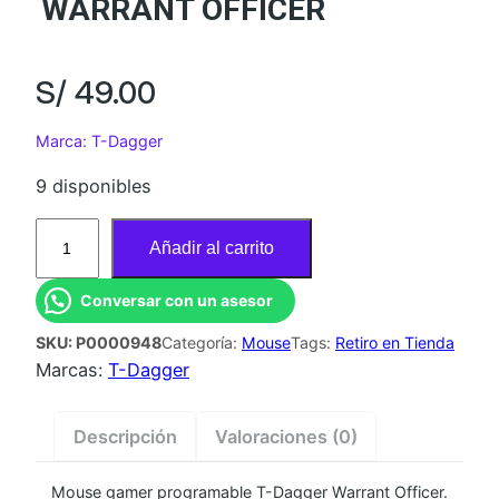
WARRANT OFFICER
S/
49.00
Marca: T-Dagger
9 disponibles
M
Añadir al carrito
O
U
Conversar con un asesor
S
SKU:
P0000948
Categoría:
Mouse
Tags:
Retiro en Tienda
E
Marcas:
T-Dagger
G
A
M
Descripción
Valoraciones (0)
E
R
Mouse gamer programable T-Dagger Warrant Officer.