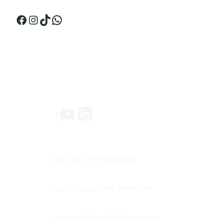
Facebook
Instagram
TikTok
WhatsApp
Contáctanos
YouTube
LinkedIn
|
Kam Perú +51 922683927
Kam Ecuador +593 958746195
contacto@latienditadelavaca.com