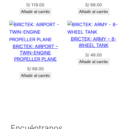
E
S/
119.00
S/
69.00
R
Añadir al carrito
Añadir al carrito
W
A
R
BRICTEK: ARMY – 8-
R
WHEEL TANK
BRICTEK: AIRPORT –
A
TWIN-ENGINE
S/
49.00
N
PROPELLER PLANE
Añadir al carrito
T
S/
69.00
O
Añadir al carrito
F
F
I
C
E
R
c
Encuéntranos