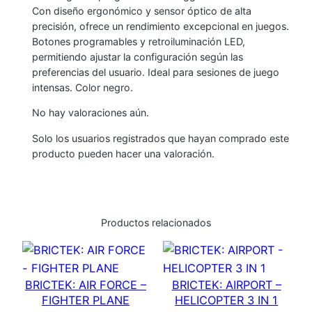
Con diseño ergonómico y sensor óptico de alta
P
precisión, ofrece un rendimiento excepcional en juegos.
R
Botones programables y retroiluminación LED,
O
permitiendo ajustar la configuración según las
G
preferencias del usuario. Ideal para sesiones de juego
R
intensas. Color negro.
A
No hay valoraciones aún.
M
Solo los usuarios registrados que hayan comprado este
A
producto pueden hacer una valoración.
B
L
E
T
Productos relacionados
-
D
A
BRICTEK: AIR FORCE –
BRICTEK: AIRPORT –
G
FIGHTER PLANE
HELICOPTER 3 IN 1
G