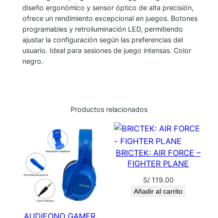
diseño ergonómico y sensor óptico de alta precisión,
P
ofrece un rendimiento excepcional en juegos. Botones
R
programables y retroiluminación LED, permitiendo
O
ajustar la configuración según las preferencias del
G
usuario. Ideal para sesiones de juego intensas. Color
R
negro.
A
M
A
Productos relacionados
B
L
E
T
BRICTEK: AIR FORCE –
-
FIGHTER PLANE
D
S/
119.00
A
Añadir al carrito
G
G
AUDIFONO GAMER