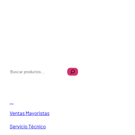
B
u
s
Transparencia
c
a
Quiénes Somos
r
Ventas Mayoristas
Servicio Técnico