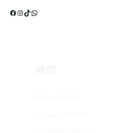
Facebook
Instagram
TikTok
WhatsApp
Contáctanos
YouTube
LinkedIn
|
Kam Perú +51 922683927
Kam Ecuador +593 958746195
contacto@latienditadelavaca.com