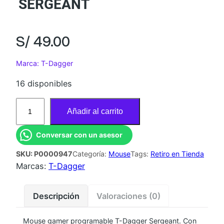
SERGEANT
S/
49.00
Marca: T-Dagger
16 disponibles
M
Añadir al carrito
O
U
Conversar con un asesor
S
SKU:
P0000947
Categoría:
Mouse
Tags:
Retiro en Tienda
E
Marcas:
T-Dagger
G
A
M
Descripción
Valoraciones (0)
E
R
Mouse gamer programable T-Dagger Sergeant. Con