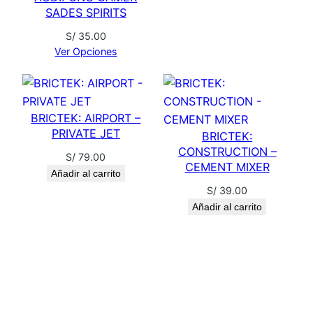
E
SADES SPIRITS
R
S/
35.00
S
Ver Opciones
E
R
G
BRICTEK: AIRPORT –
E
PRIVATE JET
BRICTEK:
A
CONSTRUCTION –
N
S/
79.00
CEMENT MIXER
T
Añadir al carrito
S/
39.00
c
Añadir al carrito
a
n
t
i
d
a