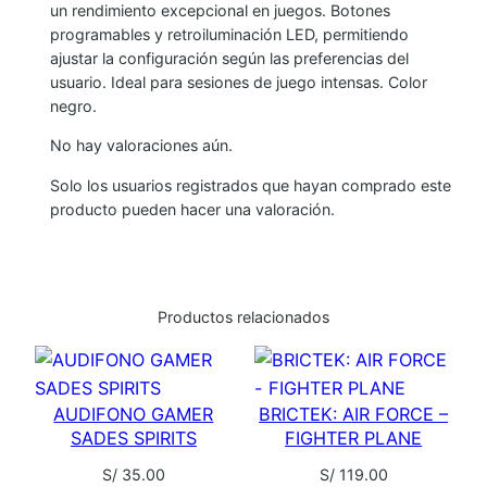
r
c
un rendimiento excepcional en juegos. Botones
A
programables y retroiluminación LED, permitiendo
V
i
t
ajustar la configuración según las preferencias del
I
usuario. Ideal para sesiones de juego intensas. Color
g
u
T
negro.
M
No hay valoraciones aún.
i
a
S
Solo los usuarios registrados que hayan comprado este
6
n
l
producto pueden hacer una valoración.
9
1
a
e
-
l
s
4
Productos relacionados
D
e
:
c
a
r
S
AUDIFONO GAMER
BRICTEK: AIR FORCE –
n
SADES SPIRITS
FIGHTER PLANE
t
a
/
i
S/
35.00
S/
119.00