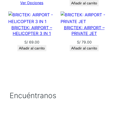
:
Ver Opciones
d
Añadir al carrito
a
S
1
d
/
9
BRICTEK: AIRPORT –
BRICTEK: AIRPORT –
HELICOPTER 3 IN 1
PRIVATE JET
.
S/
69.00
S/
79.00
2
0
Añadir al carrito
Añadir al carrito
9
0
.
.
0
Encuéntranos
0
.