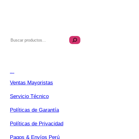
B
u
s
Transparencia
c
a
Quiénes Somos
r
Ventas Mayoristas
Servicio Técnico
Políticas de Garantía
Políticas de Privacidad
Pagos & Envíos Perú