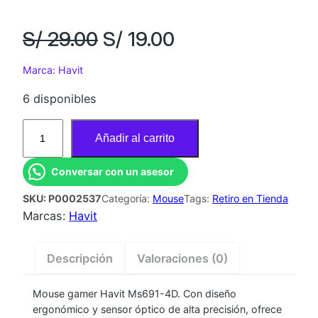
E
E
S/
29.00
S/
19.00
l
l
Marca: Havit
p
p
6 disponibles
M
r
r
Añadir al carrito
O
e
e
U
Conversar con un asesor
S
c
c
SKU:
P0002537
Categoría:
Mouse
Tags:
Retiro en Tienda
E
Marcas:
Havit
G
i
i
A
o
o
M
Descripción
Valoraciones (0)
E
o
a
R
Mouse gamer Havit Ms691-4D. Con diseño
ergonómico y sensor óptico de alta precisión, ofrece
H