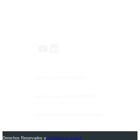
Contáctanos
YouTube
LinkedIn
|
Kam Perú +51 922683927
Kam Ecuador +593 958746195
contacto@latienditadelavaca.com
Derechos Reservados a
LA TIENDITA DE LA VACA