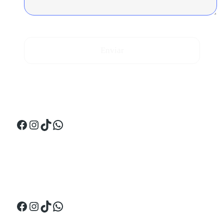
Enviar
¡Síguenos en Perú!
Facebook
Instagram
TikTok
WhatsApp
¡Síguenos en Ecuador!
Facebook
Instagram
TikTok
WhatsApp