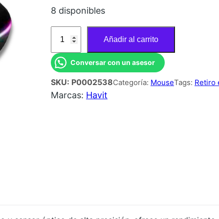
8 disponibles
M
Añadir al carrito
O
U
Conversar con un asesor
S
SKU:
P0002538
Categoría:
Mouse
Tags:
Retiro
E
Marcas:
Havit
G
A
M
E
R
H
A
V
I