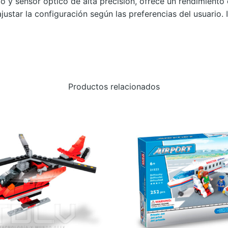
 sensor óptico de alta precisión, ofrece un rendimiento 
T
ustar la configuración según las preferencias del usuario. 
M
S
1
0
0
Productos relacionados
3
c
a
n
t
i
d
a
d