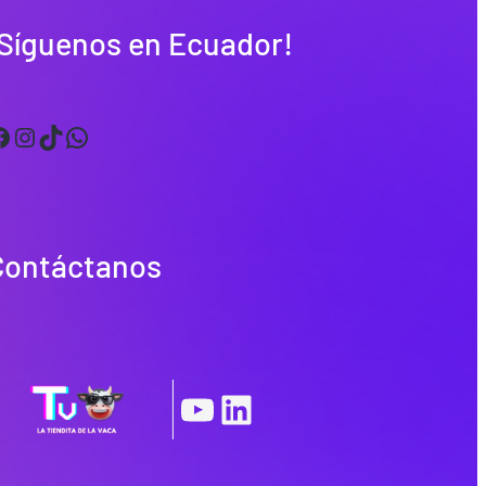
¡Síguenos en Ecuador!
Instagram
TikTok
WhatsApp
Contáctanos
|
YouTube
LinkedIn