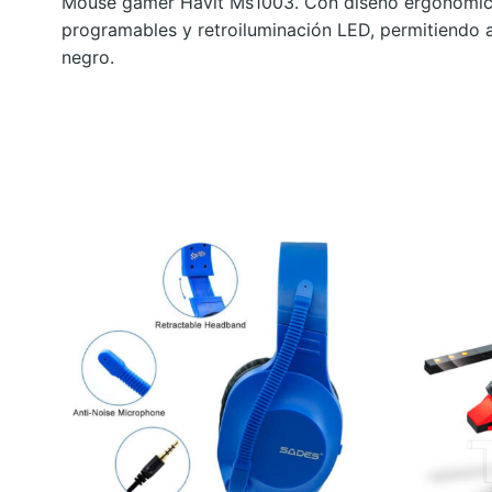
Mouse gamer Havit Ms1003. Con diseño ergonómico y
programables y retroiluminación LED, permitiendo aj
negro.