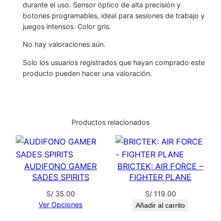
durante el uso. Sensor óptico de alta precisión y
I
botones programables, ideal para sesiones de trabajo y
C
juegos intensos. Color gris.
O
No hay valoraciones aún.
H
A
Solo los usuarios registrados que hayan comprado este
V
producto pueden hacer una valoración.
I
T
M
Productos relacionados
S
8
7
1
AUDIFONO GAMER
BRICTEK: AIR FORCE –
c
SADES SPIRITS
FIGHTER PLANE
a
S/
35.00
S/
119.00
n
Ver Opciones
Añadir al carrito
t