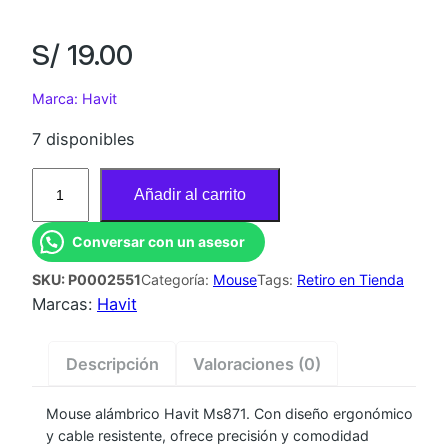
S/
19.00
Marca: Havit
7 disponibles
M
Añadir al carrito
O
U
Conversar con un asesor
S
SKU:
P0002551
Categoría:
Mouse
Tags:
Retiro en Tienda
E
Marcas:
Havit
A
L
A
Descripción
Valoraciones (0)
M
B
Mouse alámbrico Havit Ms871. Con diseño ergonómico
y cable resistente, ofrece precisión y comodidad
R