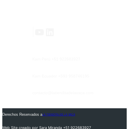
Contáctanos
YouTube
LinkedIn
|
Kam Perú +51 922683927
Kam Ecuador +593 958746195
contacto@latienditadelavaca.com
Derechos Reservados a
LA TIENDITA DE LA VACA
Web Site creado por Sara Miranda +51 922683927