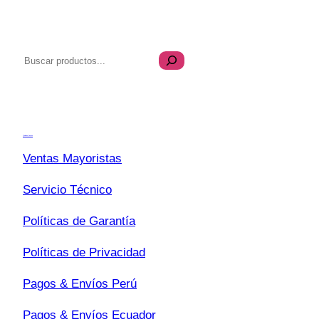
B
u
s
Transparencia
c
a
Quiénes Somos
r
Ventas Mayoristas
Servicio Técnico
Políticas de Garantía
Políticas de Privacidad
Pagos & Envíos Perú
Pagos & Envíos Ecuador