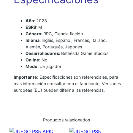
F
I
Año:
2023
E
ESRB:
M
L
Género:
RPG, Ciencia ficción
D
Idioma:
Inglés, Español, Francés, Italiano,
c
Alemán, Portugués, Japonés
a
Desarrolladores:
Bethesda Game Studios
n
Online:
No
Modo:
Un jugador
t
i
Importante:
Especificaciones son referenciales, para
d
mas información consultar con el fabricante. Versiones
europeas (EU) pueden diferir a las referencias.
a
d
Productos relacionados