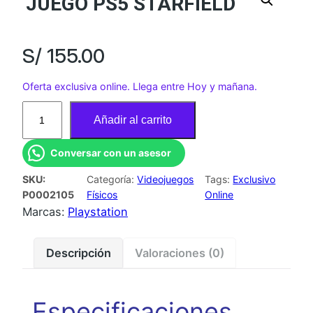
JUEGO PS5 STARFIELD
S/
155.00
Oferta exclusiva online. Llega entre Hoy y mañana.
J
Añadir al carrito
U
E
Conversar con un asesor
G
SKU:
Categoría:
Videojuegos
Tags:
Exclusivo
O
P0002105
Físicos
Online
P
Marcas:
Playstation
S
5
Descripción
Valoraciones (0)
S
T
A
Especificaciones
R