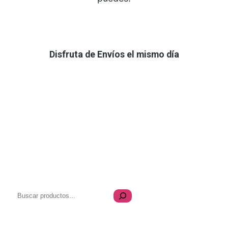
Disfruta de Envíos el mismo día
B
u
s