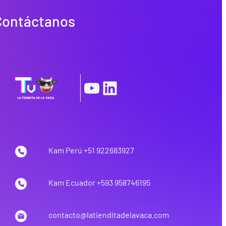
Contáctanos
|
YouTube
LinkedIn
Kam Perú +51 922683927
Kam Ecuador +593 958746195
contacto@latienditadelavaca.com