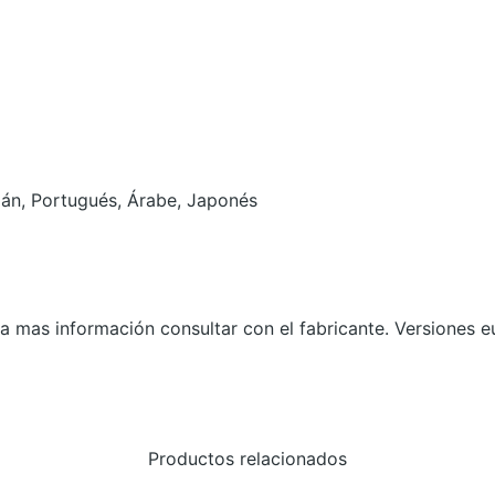
N
'
S
C
R
E
emán, Portugués, Árabe, Japonés
E
D
M
I
R
a mas información consultar con el fabricante. Versiones eu
A
G
E
D
Productos relacionados
E