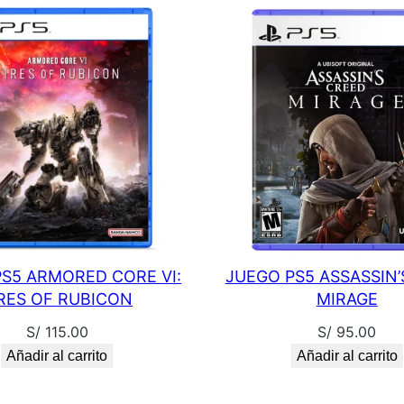
L
U
X
E
E
D
I
T
I
O
N
S5 ARMORED CORE VI:
JUEGO PS5 ASSASSIN’
c
IRES OF RUBICON
MIRAGE
a
S/
115.00
S/
95.00
n
Añadir al carrito
Añadir al carrito
t
i