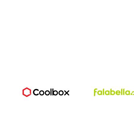
d
a
d