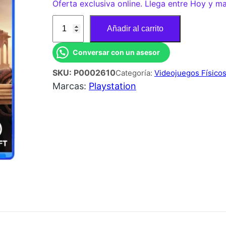
Oferta exclusiva online. Llega entre Hoy y m
J
Añadir al carrito
U
E
Conversar con un asesor
G
SKU:
P0002610
Categoría:
Videojuegos Físico
O
Marcas:
Playstation
P
S
5
A
S
S
A
S
S
I