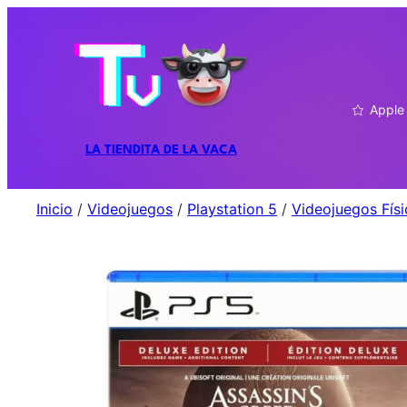
Apple
LA TIENDITA DE LA VACA
Inicio
/
Videojuegos
/
Playstation 5
/
Videojuegos Fís