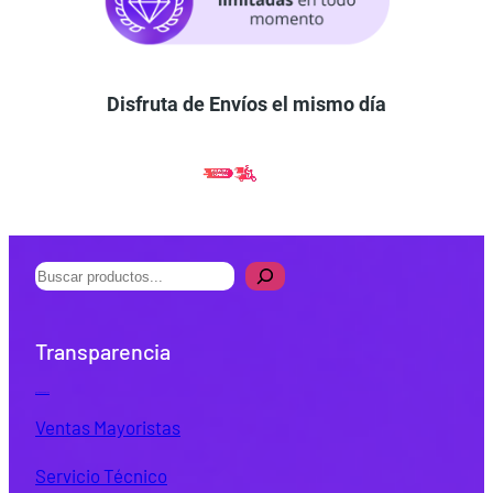
Disfruta de Envíos el mismo día
B
u
s
Transparencia
c
a
Quiénes Somos
r
Ventas Mayoristas
Servicio Técnico