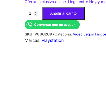
Oferta exclusiva online. Llega entre Hoy y m
J
Añadir al carrito
U
E
Conversar con un asesor
G
SKU:
P0002097
Categoría:
Videojuegos Físico
O
Marcas:
Playstation
P
S
5
M
I
N
E
C
R
A