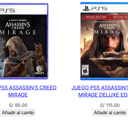
D
I
T
I
O
N
E
U
c
a
n
PS5 ASSASSIN’S CREED
JUEGO PS5 ASSASSIN’
t
MIRAGE
MIRAGE DELUXE ED
i
S/
95.00
S/
115.00
d
Añadir al carrito
Añadir al carrito
a
d