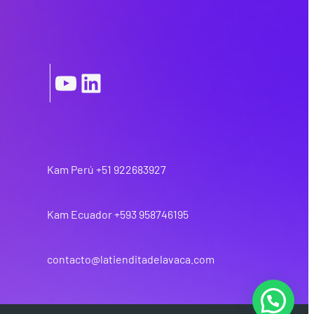
|
YouTube
LinkedIn
Kam Perú +51 922683927
Kam Ecuador +593 958746195
contacto@latienditadelavaca.com