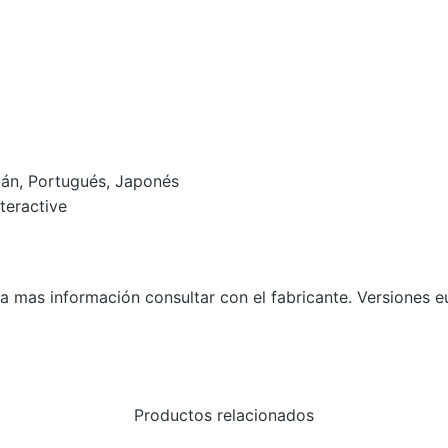
F
T
L
E
G
E
emán, Portugués, Japonés
N
teractive
D
S
D
E
a mas información consultar con el fabricante. Versiones eu
L
U
X
E
Productos relacionados
E