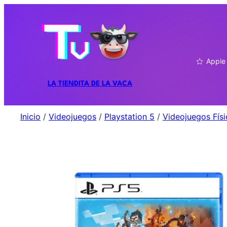
Apple
LA TIENDITA DE LA VACA
Inicio
/
Videojuegos
/
Playstation 5
/
Videojuegos Fís