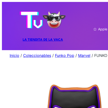
Apple
LA TIENDITA DE LA VACA
Inicio
/
Coleccionables
/
Funko Pop
/
Marvel
/ FUNKO