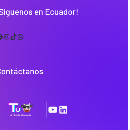
¡Síguenos en Ecuador!
Instagram
TikTok
WhatsApp
Contáctanos
|
YouTube
LinkedIn