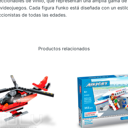
ccionables de vinilo, que representan una amplia gama de 
L
videojuegos. Cada figura Funko está diseñada con un estilo
:
ccionistas de todas las edades.
H
O
L
I
Productos relacionados
D
A
Y
–
B
L
A
C
K
P