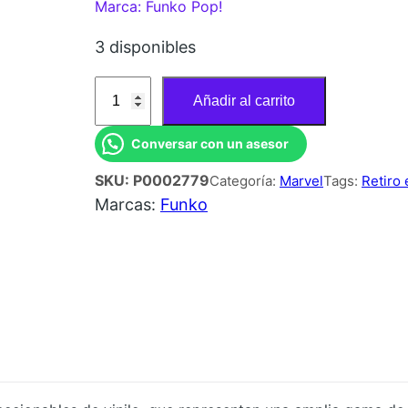
Marca: Funko Pop!
3 disponibles
F
Añadir al carrito
U
N
Conversar con un asesor
K
SKU:
P0002779
Categoría:
Marvel
Tags:
Retiro
O
Marcas:
Funko
P
O
P
M
A
R
V
E