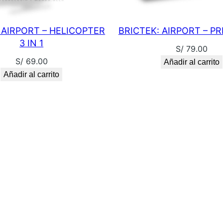
A
N
 AIRPORT – HELICOPTER
BRICTEK: AIRPORT – PR
T
3 IN 1
H
S/
79.00
S/
69.00
E
Añadir al carrito
Añadir al carrito
R
c
a
n
t
i
d
a
d