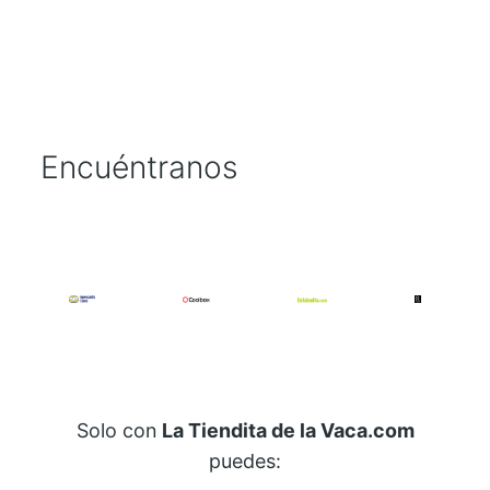
a
n
t
i
d
a
Encuéntranos
d
Solo con
La Tiendita de la Vaca.com
puedes: