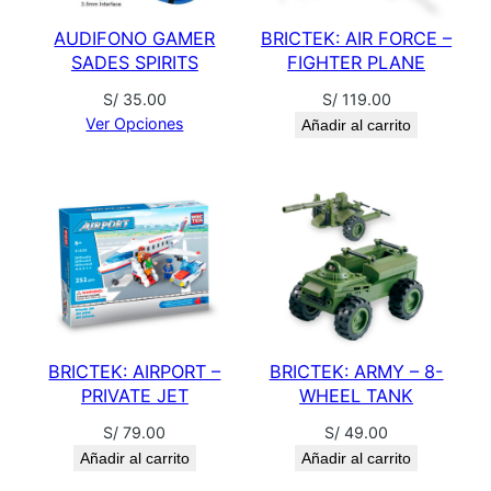
E
AUDIFONO GAMER
BRICTEK: AIR FORCE –
S
SADES SPIRITS
FIGHTER PLANE
-
C
S/
35.00
S/
119.00
A
Ver Opciones
Añadir al carrito
P
T
A
I
N
M
A
R
BRICTEK: AIRPORT –
BRICTEK: ARMY – 8-
V
PRIVATE JET
WHEEL TANK
E
S/
79.00
S/
49.00
L
Añadir al carrito
Añadir al carrito
c