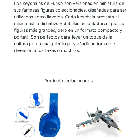
Los keychains de Funko son versiones en miniatura de
A
sus famosas figuras coleccionables, diseñadas para ser
I
utilizadas como llaveros. Cada keychain presenta el
N
mismo estilo distintivo y detalles encantadores que las
M
figuras más grandes, pero en un formato compacto y
A
portátil. Son perfectos para llevar un toque de la
cultura pop a cualquier lugar y añadir un toque de
R
diversión a tus llaves o mochilas.
V
E
L
L
Productos relacionados
U
C
H
A
D
O
R