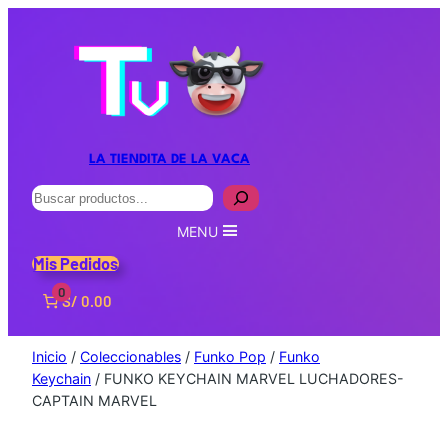
LA TIENDITA DE LA VACA
Buscar
MENU
Mis Pedidos
0
S/ 0.00
Inicio
/
Coleccionables
/
Funko Pop
/
Funko
Keychain
/ FUNKO KEYCHAIN MARVEL LUCHADORES-
CAPTAIN MARVEL