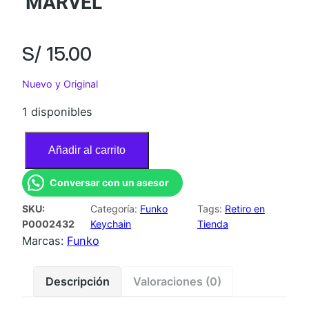
MARVEL
S/
15.00
Nuevo y Original
1 disponibles
F
Añadir al carrito
U
N
Conversar con un asesor
K
SKU:
Categoría:
Funko
Tags:
Retiro en
O
P0002432
Keychain
Tienda
K
Marcas:
Funko
E
Y
Descripción
Valoraciones (0)
C
H