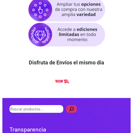
Disfruta de Envíos el mismo día
B
u
s
Transparencia
c