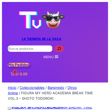
LA TIENDITA DE LA VACA
Buscar
MENU
Mis Pedidos
0
S/ 0.00
Inicio
/
Coleccionables
/
Banpresto
/
Otros
Anime
/ FIGURA MY HERO ACADEMIA BREAK TIME
VOL.3 – SHOTO TODOROKI