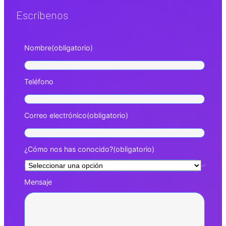
Escríbenos
Nombre
(obligatorio)
Teléfono
Correo electrónico
(obligatorio)
¿Cómo nos has conocido?
(obligatorio)
Mensaje