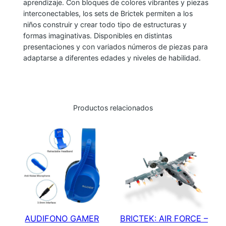
aprendizaje. Con bloques de colores vibrantes y piezas
E
interconectables, los sets de Brictek permiten a los
T
niños construir y crear todo tipo de estructuras y
E
formas imaginativas. Disponibles en distintas
presentaciones y con variados números de piezas para
A
adaptarse a diferentes edades y niveles de habilidad.
M
–
S
P
Productos relacionados
A
C
E
I
N
V
A
D
AUDIFONO GAMER
BRICTEK: AIR FORCE –
E