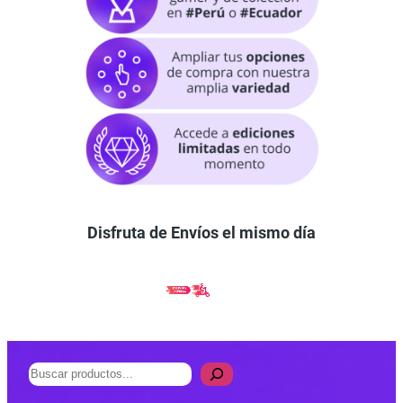
Disfruta de Envíos el mismo día
B
u