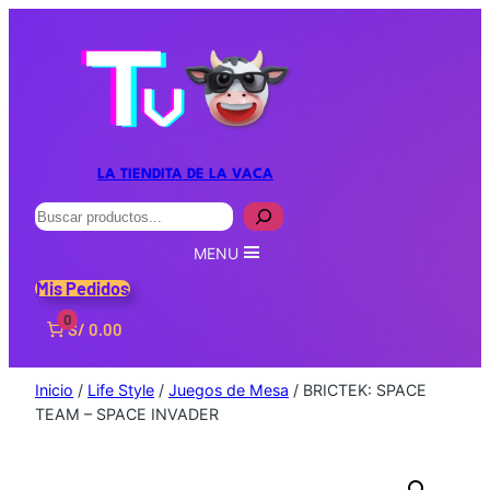
LA TIENDITA DE LA VACA
Buscar
MENU
Mis Pedidos
0
S/ 0.00
Inicio
/
Life Style
/
Juegos de Mesa
/ BRICTEK: SPACE
TEAM – SPACE INVADER