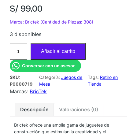
S/
99.00
Marca: Brictek (Cantidad de Piezas: 308)
3 disponibles
B
Añadir al carrito
R
I
Conversar con un asesor
C
SKU:
Categoría:
Juegos de
Tags:
Retiro en
T
P0000719
Mesa
Tienda
E
Marcas:
BricTek
K
:
Descripción
Valoraciones (0)
S
P
Brictek ofrece una amplia gama de juguetes de
A
construcción que estimulan la creatividad y el
C