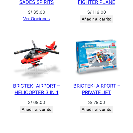
SADES SPIRITS
FIGHTER PLANE
R
c
S/
35.00
S/
119.00
a
Ver Opciones
Añadir al carrito
n
t
i
d
a
d
BRICTEK: AIRPORT –
BRICTEK: AIRPORT –
HELICOPTER 3 IN 1
PRIVATE JET
S/
69.00
S/
79.00
Añadir al carrito
Añadir al carrito