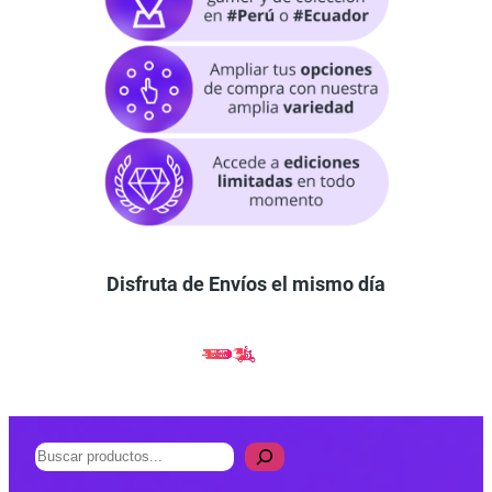
Disfruta de Envíos el mismo día
B
u