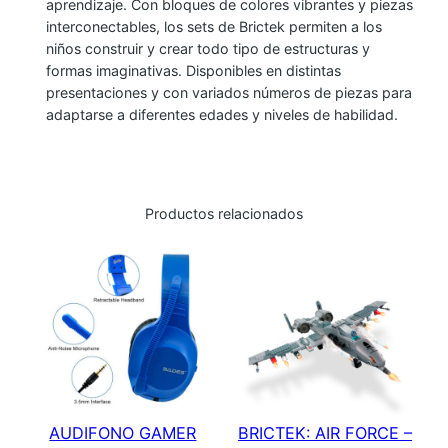
aprendizaje. Con bloques de colores vibrantes y piezas
C
interconectables, los sets de Brictek permiten a los
E
niños construir y crear todo tipo de estructuras y
–
formas imaginativas. Disponibles en distintas
presentaciones y con variados números de piezas para
R
adaptarse a diferentes edades y niveles de habilidad.
E
S
C
U
Productos relacionados
E
T
E
A
M
1
0
I
AUDIFONO GAMER
BRICTEK: AIR FORCE –
N