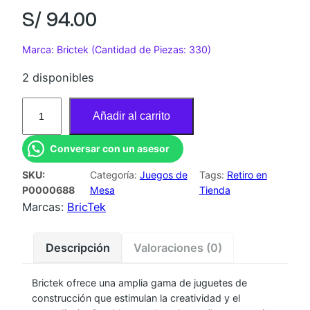
S/
94.00
Marca: Brictek (Cantidad de Piezas: 330)
2 disponibles
B
Añadir al carrito
R
I
Conversar con un asesor
C
SKU:
Categoría:
Juegos de
Tags:
Retiro en
T
P0000688
Mesa
Tienda
E
Marcas:
BricTek
K
:
Descripción
Valoraciones (0)
P
O
Brictek ofrece una amplia gama de juguetes de
L
construcción que estimulan la creatividad y el
I