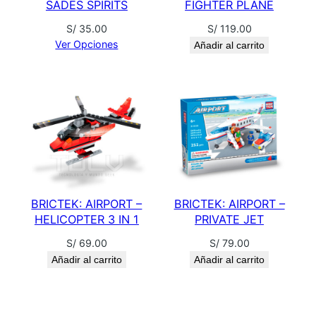
SADES SPIRITS
FIGHTER PLANE
1
c
S/
35.00
S/
119.00
a
Ver Opciones
Añadir al carrito
n
t
i
d
a
d
BRICTEK: AIRPORT –
BRICTEK: AIRPORT –
HELICOPTER 3 IN 1
PRIVATE JET
S/
69.00
S/
79.00
Añadir al carrito
Añadir al carrito