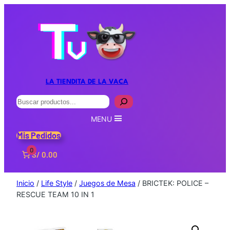
LA TIENDITA DE LA VACA
Buscar
MENU
Mis Pedidos
0
S/ 0.00
Inicio
/
Life Style
/
Juegos de Mesa
/ BRICTEK: POLICE –
RESCUE TEAM 10 IN 1