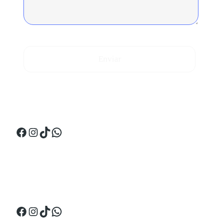
Enviar
¡Síguenos en Perú!
Facebook
Instagram
TikTok
WhatsApp
¡Síguenos en Ecuador!
Facebook
Instagram
TikTok
WhatsApp