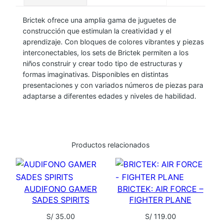
O
Brictek ofrece una amplia gama de juguetes de
N
construcción que estimulan la creatividad y el
S
aprendizaje. Con bloques de colores vibrantes y piezas
T
interconectables, los sets de Brictek permiten a los
R
niños construir y crear todo tipo de estructuras y
U
formas imaginativas. Disponibles en distintas
presentaciones y con variados números de piezas para
C
adaptarse a diferentes edades y niveles de habilidad.
T
I
O
N
Productos relacionados
–
C
E
AUDIFONO GAMER
BRICTEK: AIR FORCE –
M
SADES SPIRITS
FIGHTER PLANE
E
N
S/
35.00
S/
119.00