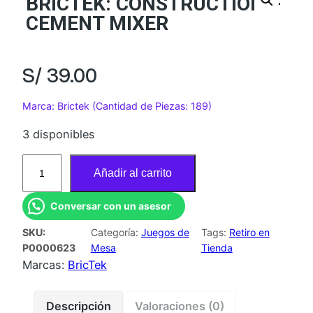
BRICTEK: CONSTRUCTION –
CEMENT MIXER
S/
39.00
Marca: Brictek (Cantidad de Piezas: 189)
3 disponibles
B
Añadir al carrito
R
I
Conversar con un asesor
C
SKU:
Categoría:
Juegos de
Tags:
Retiro en
T
P0000623
Mesa
Tienda
E
Marcas:
BricTek
K
:
Descripción
Valoraciones (0)
C