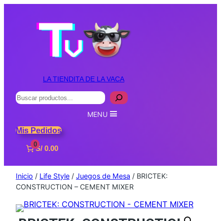
LA TIENDITA DE LA VACA
Buscar
MENU
Mis Pedidos
0
S/ 0.00
Inicio
/
Life Style
/
Juegos de Mesa
/ BRICTEK:
CONSTRUCTION – CEMENT MIXER