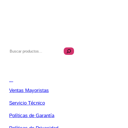
B
u
s
Transparencia
c
a
Quiénes Somos
r
Ventas Mayoristas
Servicio Técnico
Políticas de Garantía