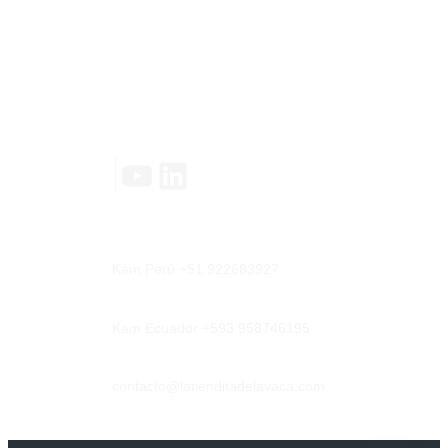
Contáctanos
YouTube
LinkedIn
|
Kam Perú +51 922683927
Kam Ecuador +593 958746195
contacto@latienditadelavaca.com