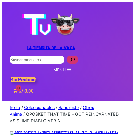
LA TIENDITA DE LA VACA
Buscar
MENU
Mis Pedidos
0
S/ 0.00
Inicio
/
Coleccionables
/
Banpresto
/
Otros
Anime
/ QPOSKET THAT TIME – GOT REINCARNATED
AS SLIME DIABLO VER.A