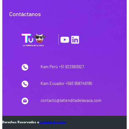
Contáctanos
YouTube
LinkedIn
|
Kam Perú +51 922683927
Kam Ecuador +593 958746195
contacto@latienditadelavaca.com
Derechos Reservados a
LA TIENDITA DE LA VACA