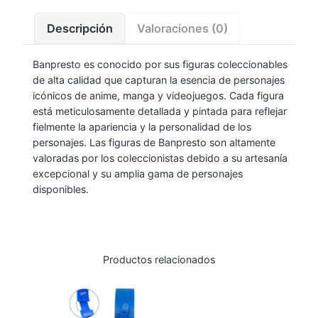
T
Descripción
Valoraciones (0)
H
A
Banpresto es conocido por sus figuras coleccionables
T
de alta calidad que capturan la esencia de personajes
T
icónicos de anime, manga y videojuegos. Cada figura
I
está meticulosamente detallada y pintada para reflejar
M
fielmente la apariencia y la personalidad de los
E
personajes. Las figuras de Banpresto son altamente
valoradas por los coleccionistas debido a su artesanía
–
excepcional y su amplia gama de personajes
G
disponibles.
O
T
R
E
Productos relacionados
I
N
C