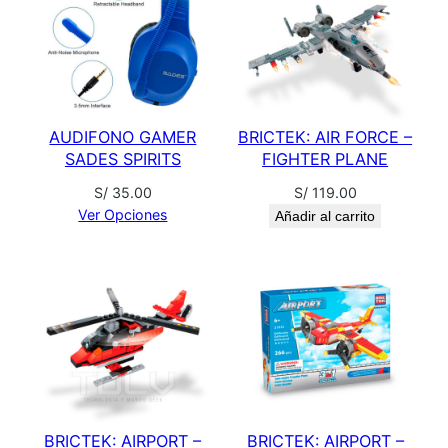
A
R
N
A
T
AUDIFONO GAMER
BRICTEK: AIR FORCE –
E
SADES SPIRITS
FIGHTER PLANE
D
A
S/
35.00
S/
119.00
Ver Opciones
Añadir al carrito
S
S
L
I
M
E
D
I
A
BRICTEK: AIRPORT –
BRICTEK: AIRPORT –