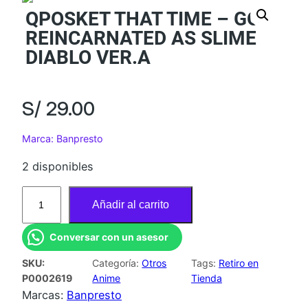
QPOSKET THAT TIME – GOT
REINCARNATED AS SLIME
DIABLO VER.A
S/
29.00
Marca: Banpresto
2 disponibles
Q
Añadir al carrito
P
O
Conversar con un asesor
S
SKU:
Categoría:
Otros
Tags:
Retiro en
K
P0002619
Anime
Tienda
E
Marcas:
Banpresto
T