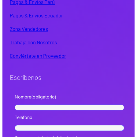
Pagos & Envíos Perú
Pagos & Envíos Ecuador
Zona Vendedores
Trabaja con Nosotros
Conviértete en Proveedor
Escríbenos
Nombre
(obligatorio)
Teléfono