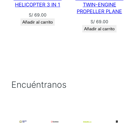
B
HELICOPTER 3 IN 1
TWIN-ENGINE
L
PROPELLER PLANE
S/
69.00
O
S/
69.00
Añadir al carrito
V
Añadir al carrito
E
R
.
A
c
a
n
Encuéntranos
t
i
d
a
d