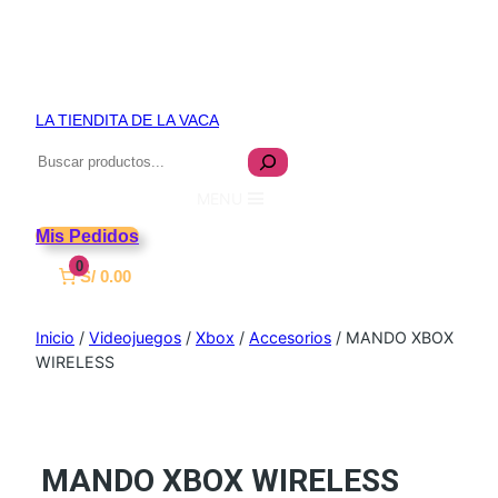
LA TIENDITA DE LA VACA
Buscar
MENU
Mis Pedidos
0
S/ 0.00
Inicio
/
Videojuegos
/
Xbox
/
Accesorios
/ MANDO XBOX
WIRELESS
MANDO XBOX WIRELESS