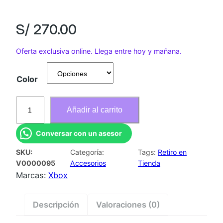
S/
270.00
Oferta exclusiva online. Llega entre hoy y mañana.
Color
M
Añadir al carrito
A
N
Conversar con un asesor
D
SKU:
Categoría:
Tags:
Retiro en
O
V0000095
Accesorios
Tienda
X
Marcas:
Xbox
B
O
Descripción
Valoraciones (0)
X
W