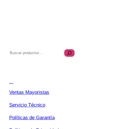
B
u
s
Transparencia
c
a
Quiénes Somos
r
Ventas Mayoristas
Servicio Técnico
Políticas de Garantía