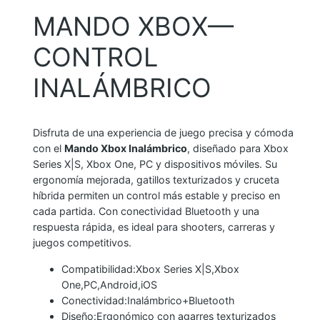
I
MANDO XBOX—
R
CONTROL
E
L
INALÁMBRICO
E
S
S
Disfruta de una experiencia de juego precisa y cómoda
c
con el
Mando Xbox Inalámbrico
, diseñado para Xbox
a
Series X|S, Xbox One, PC y dispositivos móviles. Su
n
ergonomía mejorada, gatillos texturizados y cruceta
híbrida permiten un control más estable y preciso en
t
cada partida. Con conectividad Bluetooth y una
i
respuesta rápida, es ideal para shooters, carreras y
d
juegos competitivos.
a
Compatibilidad:Xbox Series X|S,Xbox
d
One,PC,Android,iOS
Conectividad:Inalámbrico+Bluetooth
Diseño:Ergonómico con agarres texturizados