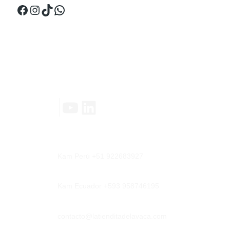
Facebook
Instagram
TikTok
WhatsApp
Contáctanos
YouTube
LinkedIn
|
Kam Perú +51 922683927
Kam Ecuador +593 958746195
contacto@latienditadelavaca.com