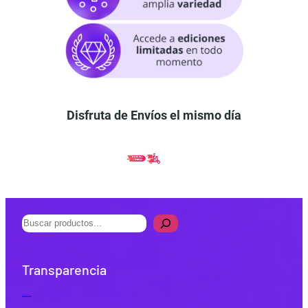
Disfruta de Envíos el mismo día
B
u
s
Transparencia
c
a
Quiénes Somos