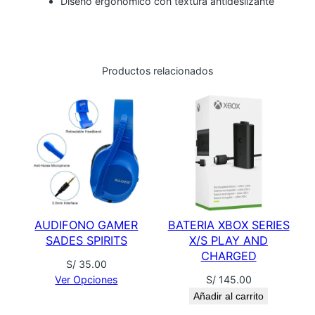
Diseño ergonómico con textura antideslizante
U
S
B
-
Productos relacionados
C
c
a
n
t
i
d
a
AUDIFONO GAMER
BATERIA XBOX SERIES
d
SADES SPIRITS
X/S PLAY AND
CHARGED
S/
35.00
Ver Opciones
S/
145.00
Añadir al carrito