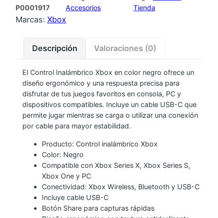
P0001917
Accesorios
Tienda
X
Marcas:
Xbox
B
O
Descripción
Valoraciones (0)
X
N
El Control Inalámbrico Xbox en color negro ofrece un
E
diseño ergonómico y una respuesta precisa para
G
disfrutar de tus juegos favoritos en consola, PC y
R
dispositivos compatibles. Incluye un cable USB-C que
O
permite jugar mientras se carga o utilizar una conexión
C
por cable para mayor estabilidad.
O
Producto: Control inalámbrico Xbox
N
Color: Negro
C
Compatible con Xbox Series X, Xbox Series S,
A
Xbox One y PC
Conectividad: Xbox Wireless, Bluetooth y USB-C
B
Incluye cable USB-C
L
Botón Share para capturas rápidas
E