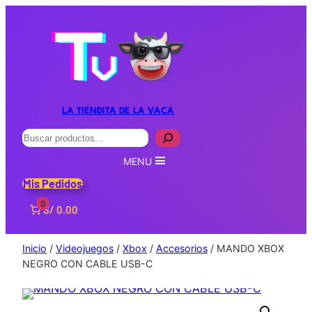
LA TIENDITA DE LA VACA
Buscar
MENU
Mis Pedidos
0
S/ 0.00
Inicio
/
Videojuegos
/
Xbox
/
Accesorios
/ MANDO XBOX
NEGRO CON CABLE USB-C