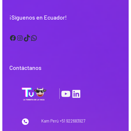
¡Síguenos en Ecuador!
Facebook
Instagram
TikTok
WhatsApp
Contáctanos
YouTube
LinkedIn
|
Kam Perú +51 922683927