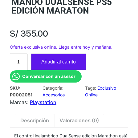
MANDO DUALSENSE PS5
EDICIÓN MARATON
S/
355.00
Oferta exclusiva online. Llega entre hoy y mañana.
M
Añadir al carrito
A
N
Conversar con un asesor
D
SKU:
Categoría:
Tags:
Exclusivo
O
P0002051
Accesorios
Online
D
Marcas:
Playstation
U
A
Descripción
Valoraciones (0)
L
S
El control inalámbrico DualSense edición Marathon está
E