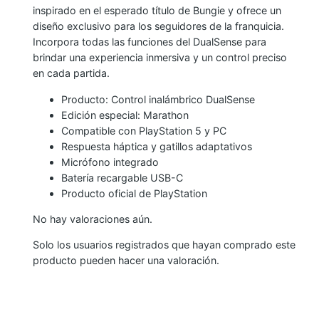
inspirado en el esperado título de Bungie y ofrece un
N
diseño exclusivo para los seguidores de la franquicia.
S
Incorpora todas las funciones del DualSense para
E
brindar una experiencia inmersiva y un control preciso
P
en cada partida.
S
Producto: Control inalámbrico DualSense
5
Edición especial: Marathon
E
Compatible con PlayStation 5 y PC
D
Respuesta háptica y gatillos adaptativos
Micrófono integrado
I
Batería recargable USB-C
C
Producto oficial de PlayStation
I
No hay valoraciones aún.
Ó
N
Solo los usuarios registrados que hayan comprado este
M
producto pueden hacer una valoración.
A
R
A