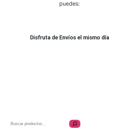
puedes:
Disfruta de Envíos el mismo día
B
u