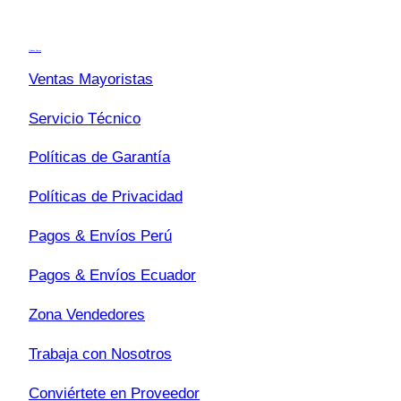
s
Transparencia
c
a
Quiénes Somos
r
Ventas Mayoristas
Servicio Técnico
Políticas de Garantía
Políticas de Privacidad
Pagos & Envíos Perú
Pagos & Envíos Ecuador
Zona Vendedores
Trabaja con Nosotros
Conviértete en Proveedor