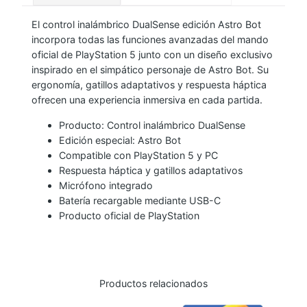
S
El control inalámbrico DualSense edición Astro Bot
E
incorpora todas las funciones avanzadas del mando
N
oficial de PlayStation 5 junto con un diseño exclusivo
S
inspirado en el simpático personaje de Astro Bot. Su
E
ergonomía, gatillos adaptativos y respuesta háptica
P
ofrecen una experiencia inmersiva en cada partida.
S
Producto: Control inalámbrico DualSense
5
Edición especial: Astro Bot
E
Compatible con PlayStation 5 y PC
D
Respuesta háptica y gatillos adaptativos
Micrófono integrado
I
Batería recargable mediante USB-C
C
Producto oficial de PlayStation
I
Ó
N
A
Productos relacionados
S