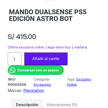
MANDO DUALSENSE PS5
EDICIÓN ASTRO BOT
S/
415.00
Oferta exclusiva online. Llega entre hoy y mañana.
M
Añadir al carrito
A
N
Conversar con un asesor
D
SKU:
Categoría:
Tags:
Exclusivo
O
P0002058
Accesorios
Online
D
Marcas:
Playstation
U
A
Descripción
Valoraciones (0)
L