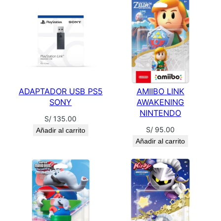
T
R
O
B
O
T
c
ADAPTADOR USB PS5
AMIIBO LINK
a
SONY
AWAKENING
n
NINTENDO
S/
135.00
t
S/
95.00
Añadir al carrito
i
Añadir al carrito
d
a
d