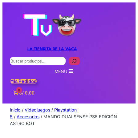
LA TIENDITA DE LA VACA
Buscar
MENU
Mis Pedidos
0
S/ 0.00
Inicio
/
Videojuegos
/
Playstation
5
/
Accesorios
/ MANDO DUALSENSE PS5 EDICIÓN
ASTRO BOT