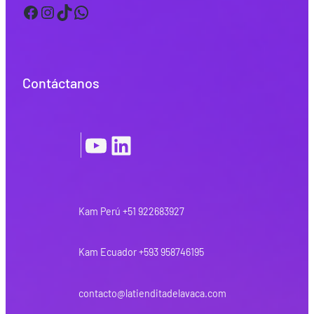
Facebook
Instagram
TikTok
WhatsApp
Contáctanos
YouTube
LinkedIn
|
Kam Perú +51 922683927
Kam Ecuador +593 958746195
contacto@latienditadelavaca.com