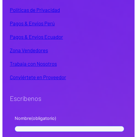
Políticas de Privacidad
Pagos & Envíos Perú
Pagos & Envíos Ecuador
Zona Vendedores
Trabaja con Nosotros
Conviértete en Proveedor
Escríbenos
Nombre
(obligatorio)