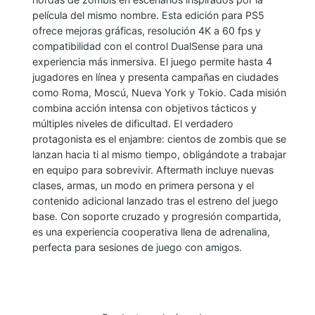
D
película del mismo nombre. Esta edición para PS5
W
ofrece mejoras gráficas, resolución 4K a 60 fps y
A
compatibilidad con el control DualSense para una
experiencia más inmersiva. El juego permite hasta 4
R
jugadores en línea y presenta campañas en ciudades
Z
como Roma, Moscú, Nueva York y Tokio. Cada misión
:
combina acción intensa con objetivos tácticos y
A
múltiples niveles de dificultad. El verdadero
F
protagonista es el enjambre: cientos de zombis que se
T
lanzan hacia ti al mismo tiempo, obligándote a trabajar
en equipo para sobrevivir. Aftermath incluye nuevas
E
clases, armas, un modo en primera persona y el
R
contenido adicional lanzado tras el estreno del juego
M
base. Con soporte cruzado y progresión compartida,
A
es una experiencia cooperativa llena de adrenalina,
T
perfecta para sesiones de juego con amigos.
H
(
E