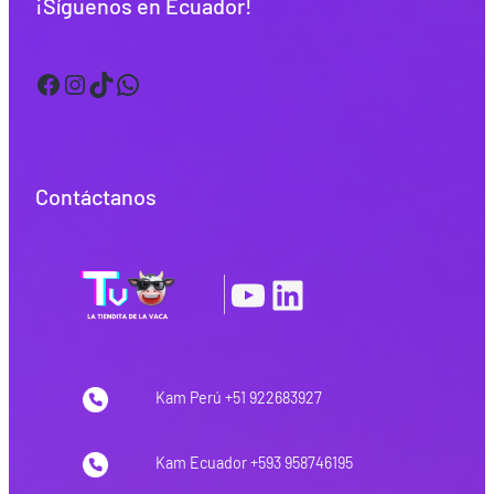
¡Síguenos en Ecuador!
Facebook
Instagram
TikTok
WhatsApp
Contáctanos
YouTube
LinkedIn
|
Kam Perú +51 922683927
Kam Ecuador +593 958746195