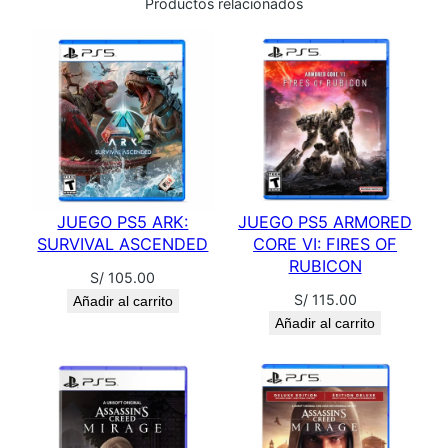
Productos relacionados
U
)
c
a
n
t
i
d
a
JUEGO PS5 ARK:
JUEGO PS5 ARMORED
d
SURVIVAL ASCENDED
CORE VI: FIRES OF
RUBICON
S/
105.00
S/
115.00
Añadir al carrito
Añadir al carrito