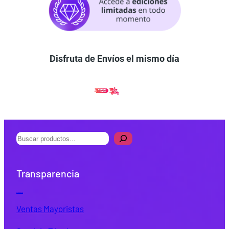
Disfruta de Envíos el mismo día
B
u
s
Transparencia
c
a
Quiénes Somos
r
Ventas Mayoristas