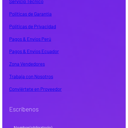
Servicio Técnico
Políticas de Garantía
Políticas de Privacidad
Pagos & Envíos Perú
Pagos & Envíos Ecuador
Zona Vendedores
Trabaja con Nosotros
Conviértete en Proveedor
Escríbenos
Nombre
(obligatorio)