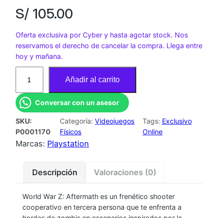
S/
105.00
Oferta exclusiva por Cyber y hasta agotar stock. Nos
reservamos el derecho de cancelar la compra. Llega entre
hoy y mañana.
J
Añadir al carrito
U
E
Conversar con un asesor
G
SKU:
Categoría:
Videojuegos
Tags:
Exclusivo
O
P0001170
Físicos
Online
P
Marcas:
Playstation
S
5
Descripción
Valoraciones (0)
W
O
World War Z: Aftermath es un frenético shooter
R
cooperativo en tercera persona que te enfrenta a
L
hordas de zombis en escenarios inspirados por la