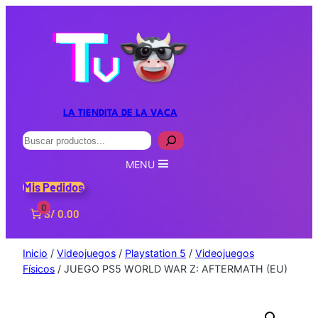
LA TIENDITA DE LA VACA
Buscar
MENU
Mis Pedidos
0
S/ 0.00
Inicio
/
Videojuegos
/
Playstation 5
/
Videojuegos
Físicos
/ JUEGO PS5 WORLD WAR Z: AFTERMATH (EU)