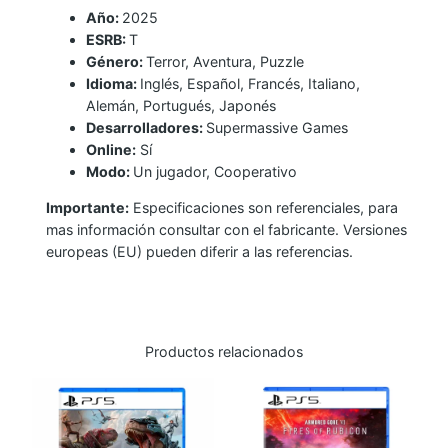
Año:
2025
N
ESRB:
T
I
Género:
Terror, Aventura, Puzzle
G
Idioma:
Inglés, Español, Francés, Italiano,
H
Alemán, Portugués, Japonés
T
Desarrolladores:
Supermassive Games
M
Online:
Sí
Modo:
Un jugador, Cooperativo
A
R
Importante:
Especificaciones son referenciales, para
E
mas información consultar con el fabricante. Versiones
europeas (EU) pueden diferir a las referencias.
S
I
I
I
Productos relacionados
c
a
n
t