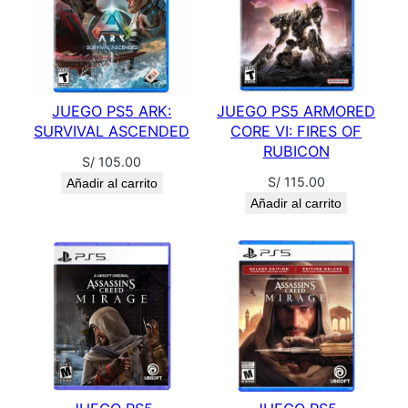
i
d
a
d
JUEGO PS5 ARK:
JUEGO PS5 ARMORED
SURVIVAL ASCENDED
CORE VI: FIRES OF
RUBICON
S/
105.00
S/
115.00
Añadir al carrito
Añadir al carrito