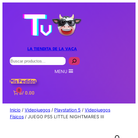
LA TIENDITA DE LA VACA
Buscar
MENU
Mis Pedidos
0
S/ 0.00
Inicio
/
Videojuegos
/
Playstation 5
/
Videojuegos
Físicos
/ JUEGO PS5 LITTLE NIGHTMARES III