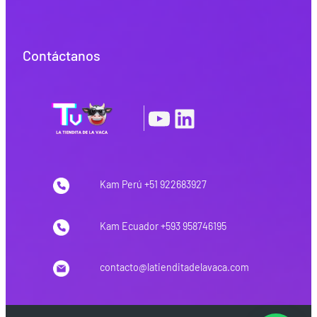
Contáctanos
YouTube
LinkedIn
|
Kam Perú +51 922683927
Kam Ecuador +593 958746195
contacto@latienditadelavaca.com