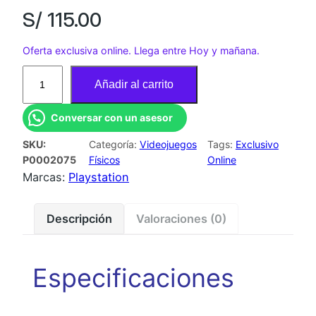
S/
115.00
Oferta exclusiva online. Llega entre Hoy y mañana.
J
Añadir al carrito
U
E
Conversar con un asesor
G
SKU:
Categoría:
Videojuegos
Tags:
Exclusivo
O
P0002075
Físicos
Online
P
Marcas:
Playstation
S
5
Descripción
Valoraciones (0)
L
I
T
Especificaciones
T
L
E