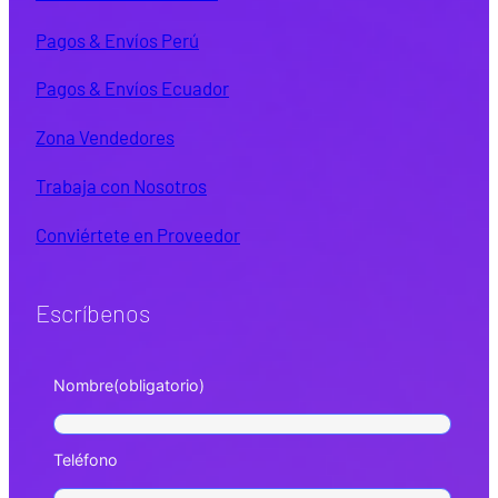
Pagos & Envíos Perú
Pagos & Envíos Ecuador
Zona Vendedores
Trabaja con Nosotros
Conviértete en Proveedor
Escríbenos
Nombre
(obligatorio)
Teléfono