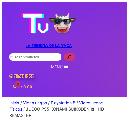
LA TIENDITA DE LA VACA
Buscar
MENU
Mis Pedidos
0
S/ 0.00
Inicio
/
Videojuegos
/
Playstation 5
/
Videojuegos
Físicos
/ JUEGO PS5 KONAMI SUIKODEN I&II HD
REMASTER