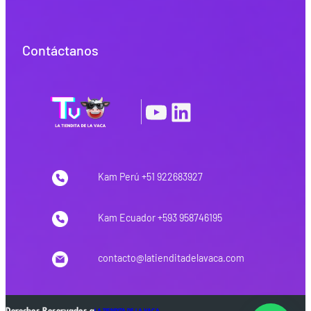
Contáctanos
YouTube
LinkedIn
|
Kam Perú +51 922683927
Kam Ecuador +593 958746195
contacto@latienditadelavaca.com