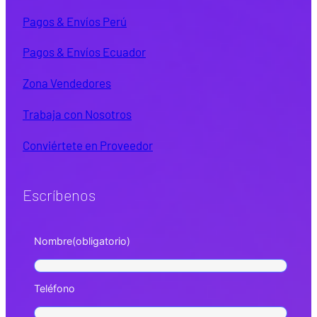
Pagos & Envíos Perú
Pagos & Envíos Ecuador
Zona Vendedores
Trabaja con Nosotros
Conviértete en Proveedor
Escríbenos
Nombre
(obligatorio)
Teléfono