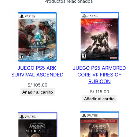
Productos relacionados
H
c
a
n
t
i
d
a
d
JUEGO PS5 ARK:
JUEGO PS5 ARMORED
SURVIVAL ASCENDED
CORE VI: FIRES OF
RUBICON
S/
105.00
S/
115.00
Añadir al carrito
Añadir al carrito