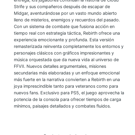
L
Strife y sus compañeros después de escapar de
F
Midgar, aventurándose por un vasto mundo abierto
A
lleno de misterios, enemigos y recuerdos del pasado.
Con un sistema de combate que fusiona acción en
N
tiempo real con estrategia táctica, Rebirth ofrece una
T
experiencia emocionante y profunda. Esta versión
A
remasterizada reinventa completamente los entornos y
S
personajes clásicos con gráficos impresionantes y
Y
música orquestada que da nueva vida al universo de
V
FFVII. Nuevos detalles argumentales, misiones
secundarias más elaboradas y un enfoque emocional
I
más fuerte en la narrativa convierten a Rebirth en una
I
joya imprescindible tanto para veteranos como para
R
nuevos fans. Exclusivo para PS5, el juego aprovecha la
E
potencia de la consola para ofrecer tiempos de carga
B
mínimos, paisajes detallados y combates fluidos.
I
R
T