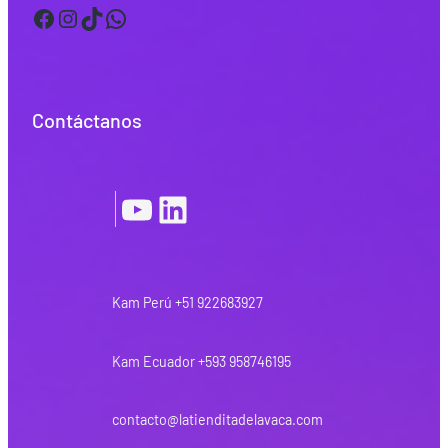
Facebook
Instagram
TikTok
WhatsApp
Contáctanos
YouTube
LinkedIn
|
Kam Perú +51 922683927
Kam Ecuador +593 958746195
contacto@latienditadelavaca.com