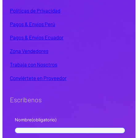
Políticas de Privacidad
Pagos & Envíos Perú
Pagos & Envíos Ecuador
Zona Vendedores
Trabaja con Nosotros
Conviértete en Proveedor
Escríbenos
Nombre
(obligatorio)