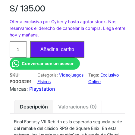
S/
135.00
Oferta exclusiva por Cyber y hasta agotar stock. Nos
reservamos el derecho de cancelar la compra. Llega entre
hoy y mañana.
J
Añadir al carrito
U
E
Conversar con un asesor
G
SKU:
Categoría:
Videojuegos
Tags:
Exclusivo
O
P0003291
Físicos
Online
P
Marcas:
Playstation
S
5
Descripción
Valoraciones (0)
F
I
Final Fantasy VII Rebirth es la esperada segunda parte
N
del remake del clásico RPG de Square Enix. En esta
A
entrega, los jugadores continúan la historia de Cloud