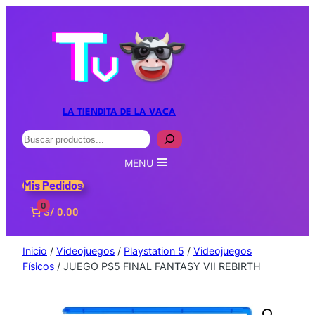
LA TIENDITA DE LA VACA
Buscar
MENU
Mis Pedidos
0
S/ 0.00
Inicio
/
Videojuegos
/
Playstation 5
/
Videojuegos
Físicos
/ JUEGO PS5 FINAL FANTASY VII REBIRTH