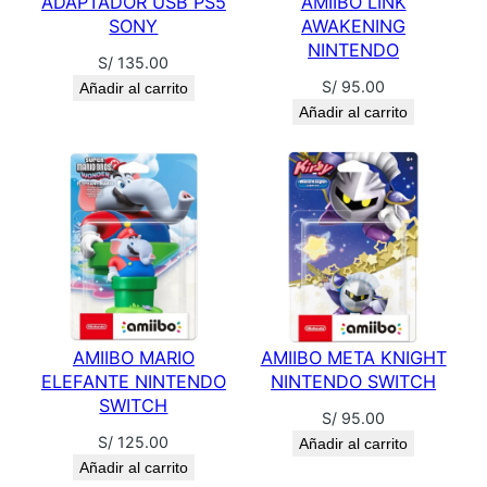
ADAPTADOR USB PS5
AMIIBO LINK
2
SONY
AWAKENING
c
NINTENDO
S/
135.00
a
S/
95.00
Añadir al carrito
n
Añadir al carrito
t
i
d
a
d
AMIIBO MARIO
AMIIBO META KNIGHT
ELEFANTE NINTENDO
NINTENDO SWITCH
SWITCH
S/
95.00
S/
125.00
Añadir al carrito
Añadir al carrito