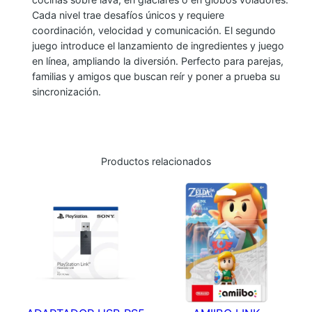
O
Cada nivel trae desafíos únicos y requiere
coordinación, velocidad y comunicación. El segundo
K
juego introduce el lanzamiento de ingredientes y juego
E
en línea, ampliando la diversión. Perfecto para parejas,
D
familias y amigos que buscan reír y poner a prueba su
!
sincronización.
+
O
V
E
Productos relacionados
R
C
O
O
K
E
D
!