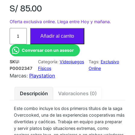
S/
85.00
Oferta exclusiva online. Llega entre Hoy y mañana.
J
Añadir al carrito
U
E
Conversar con un asesor
G
SKU:
Categoría:
Videojuegos
Tags:
Exclusivo
O
P0002347
Físicos
Online
P
Marcas:
Playstation
S
4
Descripción
Valoraciones (0)
O
V
Este combo incluye los dos primeros títulos de la saga
E
Overcooked, una de las experiencias cooperativas más
R
divertidas y caóticas. Trabaja en equipo para preparar
C
y servir platos bajo situaciones extremas, como
O
cocinas sobre lava, en glaciares o en globos voladores.