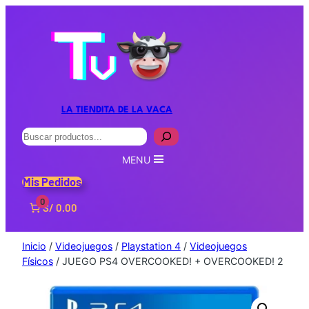
LA TIENDITA DE LA VACA
Buscar
MENU
Mis Pedidos
0
S/ 0.00
Inicio
/
Videojuegos
/
Playstation 4
/
Videojuegos
Físicos
/ JUEGO PS4 OVERCOOKED! + OVERCOOKED! 2