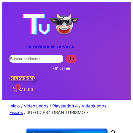
LA TIENDITA DE LA VACA
Buscar
MENU
Mis Pedidos
0
S/ 0.00
Inicio
/
Videojuegos
/
Playstation 4
/
Videojuegos
Físicos
/ JUEGO PS4 GRAN TURISMO 7