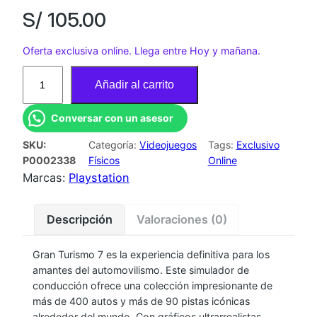
S/
105.00
Oferta exclusiva online. Llega entre Hoy y mañana.
J
Añadir al carrito
U
E
Conversar con un asesor
G
SKU:
Categoría:
Videojuegos
Tags:
Exclusivo
O
P0002338
Físicos
Online
P
Marcas:
Playstation
S
4
Descripción
Valoraciones (0)
G
R
Gran Turismo 7 es la experiencia definitiva para los
A
amantes del automovilismo. Este simulador de
N
conducción ofrece una colección impresionante de
T
más de 400 autos y más de 90 pistas icónicas
U
alrededor del mundo. Con gráficos ultrarrealistas,