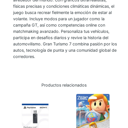
R
físicas precisas y condiciones climáticas dinámicas, el
juego busca recrear fielmente la emoción de estar al
I
volante. Incluye modos para un jugador como la
S
campaña GT, así como competencias online con
M
matchmaking avanzado. Personaliza tus vehículos,
O
participa en desafíos diarios y revive la historia del
7
automovilismo. Gran Turismo 7 combina pasión por los
c
autos, tecnología de punta y una comunidad global de
corredores.
a
n
t
i
Productos relacionados
d
a
d