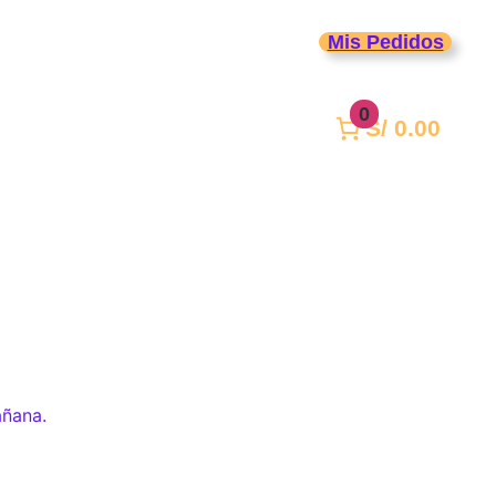
Mis Pedidos
icos
Life Style
0
S/ 0.00
añana.