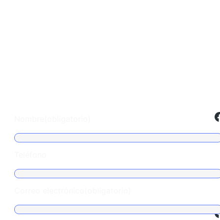
Escríbenos
Facebook
Nombre
(obligatorio)
Teléfono
Correo electrónico
(obligatorio)
Facebook