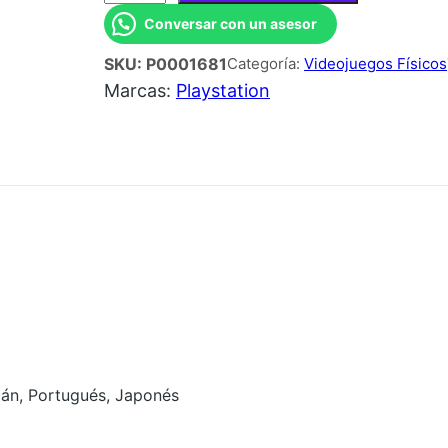
E
Conversar con un asesor
G
SKU:
P0001681
Categoría:
Videojuegos Físicos
O
Marcas:
Playstation
P
S
4
E
L
D
E
N
R
I
N
emán, Portugués, Japonés
G
c