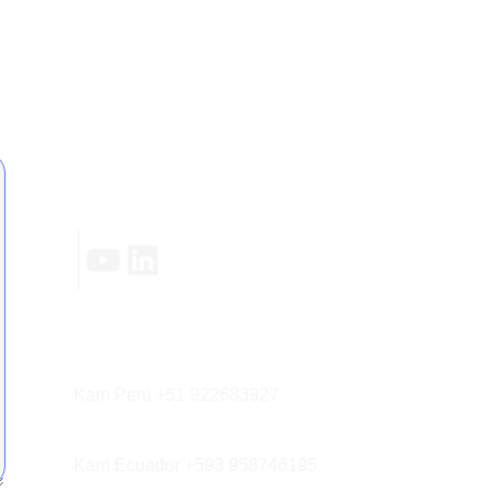
Contáctanos
|
YouTube
LinkedIn
Kam Perú +51 922683927
Kam Ecuador +593 958746195