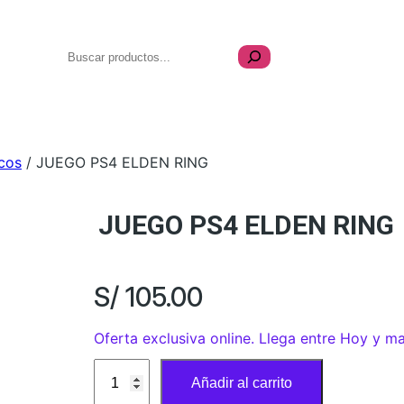
Buscar
lulares
Videojuegos
Coleccionables
Perifér
icos
/ JUEGO PS4 ELDEN RING
JUEGO PS4 ELDEN RING
S/
105.00
Oferta exclusiva online. Llega entre Hoy y m
J
Añadir al carrito
U