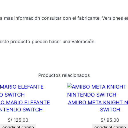
a
n
a mas información consultar con el fabricante. Versiones eu
t
i
d
este producto pueden hacer una valoración.
a
d
Productos relacionados
BO MARIO ELEFANTE
AMIIBO META KNIGHT 
INTENDO SWITCH
SWITCH
S/
125.00
S/
95.00
Añadir al carrito
Añadir al carrito