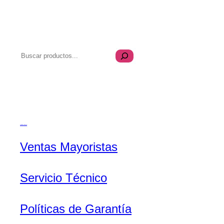
B
u
s
Transparencia
c
a
r
Quiénes Somos
Ventas Mayoristas
Servicio Técnico
Políticas de Garantía