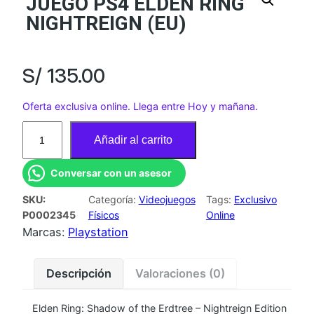
JUEGO PS4 ELDEN RING
NIGHTREIGN (EU)
S/
135.00
Oferta exclusiva online. Llega entre Hoy y mañana.
J
Añadir al carrito
U
E
Conversar con un asesor
G
SKU:
Categoría:
Videojuegos
Tags:
Exclusivo
O
P0002345
Físicos
Online
P
Marcas:
Playstation
S
4
Descripción
Valoraciones (0)
E
L
Elden Ring: Shadow of the Erdtree – Nightreign Edition
D