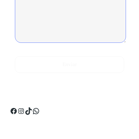
Enviar
¡Síguenos en Perú!
Facebook
Instagram
TikTok
WhatsApp