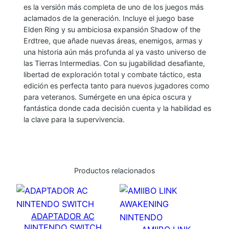
es la versión más completa de uno de los juegos más
E
aclamados de la generación. Incluye el juego base
N
Elden Ring y su ambiciosa expansión Shadow of the
R
Erdtree, que añade nuevas áreas, enemigos, armas y
I
una historia aún más profunda al ya vasto universo de
las Tierras Intermedias. Con su jugabilidad desafiante,
N
libertad de exploración total y combate táctico, esta
G
edición es perfecta tanto para nuevos jugadores como
N
para veteranos. Sumérgete en una épica oscura y
I
fantástica donde cada decisión cuenta y la habilidad es
G
la clave para la supervivencia.
H
T
R
Productos relacionados
E
I
G
N
ADAPTADOR AC
(
NINTENDO SWITCH