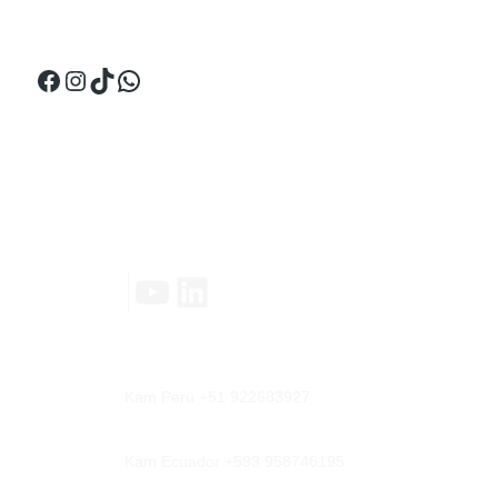
¡Síguenos en Ecuador!
Facebook
Instagram
TikTok
WhatsApp
Contáctanos
YouTube
LinkedIn
|
Kam Perú +51 922683927
Kam Ecuador +593 958746195