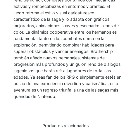
L
activas y rompecabezas en entornos vibrantes. El
juego retoma el estilo visual caricaturesco
U
característico de la saga y lo adapta con gráficos
I
mejorados, animaciones suaves y escenarios llenos de
G
color. La dinámica cooperativa entre los hermanos es
I
fundamental tanto en los combates como en la
B
exploración, permitiendo combinar habilidades para
R
superar obstáculos y vencer enemigos. Brothership
también añade nuevos personajes, sistemas de
O
progresión más profundos y un guion lleno de diálogos
T
ingeniosos que harán reír a jugadores de todas las
H
edades. Ya seas fan de los RPG o simplemente estés en
E
busca de una experiencia divertida y carismática, esta
R
aventura es un regreso triunfal a una de las sagas más
queridas de Nintendo.
S
H
I
P
Productos relacionados
c