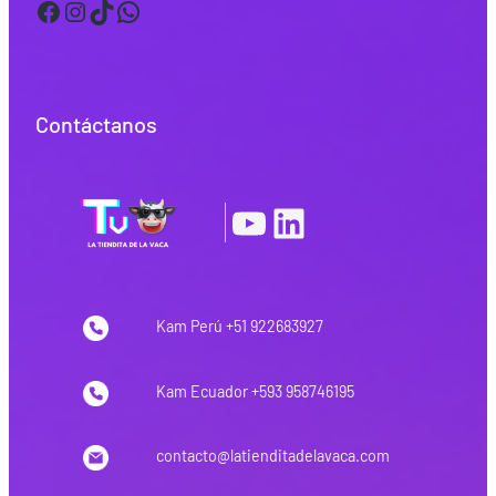
Facebook
Instagram
TikTok
WhatsApp
Contáctanos
YouTube
LinkedIn
|
Kam Perú +51 922683927
Kam Ecuador +593 958746195
contacto@latienditadelavaca.com