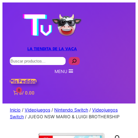
LA TIENDITA DE LA VACA
Buscar
MENU
Mis Pedidos
0
S/ 0.00
Inicio
/
Videojuegos
/
Nintendo Switch
/
Videojuegos
Switch
/ JUEGO NSW MARIO & LUIGI BROTHERSHIP