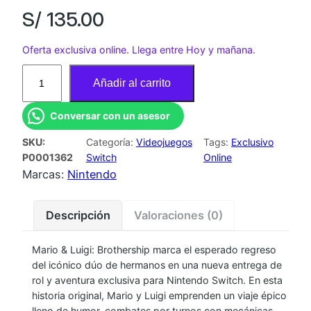
S/
135.00
Oferta exclusiva online. Llega entre Hoy y mañana.
J
Añadir al carrito
U
E
Conversar con un asesor
G
SKU:
Categoría:
Videojuegos
Tags:
Exclusivo
O
P0001362
Switch
Online
N
Marcas:
Nintendo
S
W
Descripción
Valoraciones (0)
M
A
Mario & Luigi: Brothership marca el esperado regreso
R
del icónico dúo de hermanos en una nueva entrega de
I
rol y aventura exclusiva para Nintendo Switch. En esta
O
historia original, Mario y Luigi emprenden un viaje épico
&
lleno de humor, combates por turnos con mecánicas