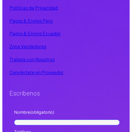
Políticas de Privacidad
Pagos & Envíos Perú
Pagos & Envíos Ecuador
Zona Vendedores
Trabaja con Nosotros
Conviértete en Proveedor
Escríbenos
Nombre
(obligatorio)
Teléfono