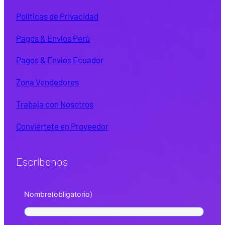
Políticas de Privacidad
Pagos & Envíos Perú
Pagos & Envíos Ecuador
Zona Vendedores
Trabaja con Nosotros
Conviértete en Proveedor
Escríbenos
Nombre
(obligatorio)