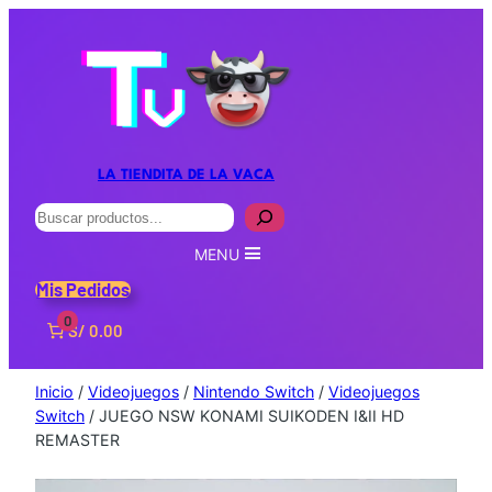
LA TIENDITA DE LA VACA
Buscar
MENU
Mis Pedidos
0
S/ 0.00
Inicio
/
Videojuegos
/
Nintendo Switch
/
Videojuegos
Switch
/ JUEGO NSW KONAMI SUIKODEN I&II HD
REMASTER