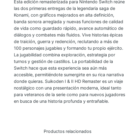
Esta edición remasterizada para Nintendo Switch reúne
M
las dos primeras entregas de la legendaria saga de
I
Konami, con gráficos mejorados en alta definición,
S
banda sonora arreglada y nuevas funciones de calidad
de vida como guardado rápido, avance automático de
U
diálogos y combates más fluidos. Vive historias épicas
I
de traición, guerra y redención, reclutando a más de
K
100 personajes jugables y formando tu propio ejército.
O
La jugabilidad combina exploración, estrategia por
D
turnos y gestión de castillos. La portabilidad de la
E
Switch hace que esta experiencia sea aún más
accesible, permitiéndote sumergirte en su rica narrativa
N
donde quieras. Suikoden I & II HD Remaster es un viaje
I
nostálgico con una presentación moderna, ideal tanto
&
para veteranos de la serie como para nuevos jugadores
I
en busca de una historia profunda y entrañable.
I
H
D
R
Productos relacionados