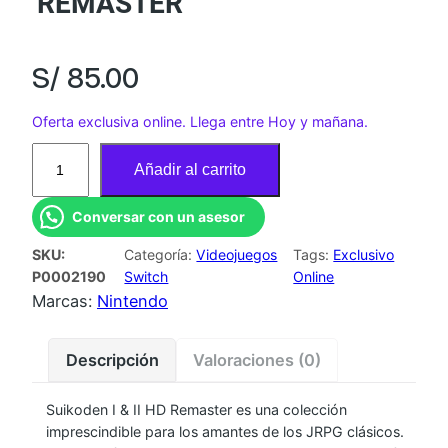
REMASTER
S/
85.00
Oferta exclusiva online. Llega entre Hoy y mañana.
J
Añadir al carrito
U
E
Conversar con un asesor
G
SKU:
Categoría:
Videojuegos
Tags:
Exclusivo
O
P0002190
Switch
Online
N
Marcas:
Nintendo
S
W
Descripción
Valoraciones (0)
K
O
Suikoden I & II HD Remaster es una colección
N
imprescindible para los amantes de los JRPG clásicos.
A