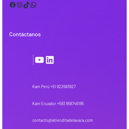
Facebook
Instagram
TikTok
WhatsApp
Contáctanos
YouTube
LinkedIn
|
Kam Perú +51 922683927
Kam Ecuador +593 958746195
contacto@latienditadelavaca.com