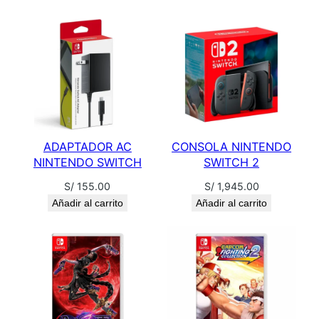
E
M
A
S
T
E
R
c
ADAPTADOR AC
CONSOLA NINTENDO
a
NINTENDO SWITCH
SWITCH 2
n
S/
155.00
S/
1,945.00
t
Añadir al carrito
Añadir al carrito
i
d
a
d