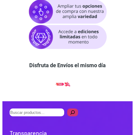
Disfruta de Envíos el mismo día
B
u
s
Transparencia