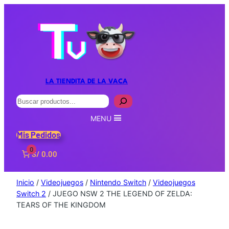
LA TIENDITA DE LA VACA
Buscar
MENU
Mis Pedidos
0
S/ 0.00
Inicio
/
Videojuegos
/
Nintendo Switch
/
Videojuegos
Switch 2
/ JUEGO NSW 2 THE LEGEND OF ZELDA:
TEARS OF THE KINGDOM