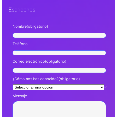
Escríbenos
Nombre
(obligatorio)
Teléfono
Correo electrónico
(obligatorio)
¿Cómo nos has conocido?
(obligatorio)
Mensaje