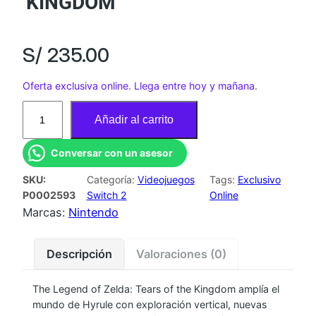
KINGDOM
S/
235.00
Oferta exclusiva online. Llega entre hoy y mañana.
J
Añadir al carrito
U
E
Conversar con un asesor
G
SKU:
Categoría:
Videojuegos
Tags:
Exclusivo
O
P0002593
Switch 2
Online
N
Marcas:
Nintendo
S
W
Descripción
Valoraciones (0)
2
T
The Legend of Zelda: Tears of the Kingdom amplía el
H
mundo de Hyrule con exploración vertical, nuevas
E