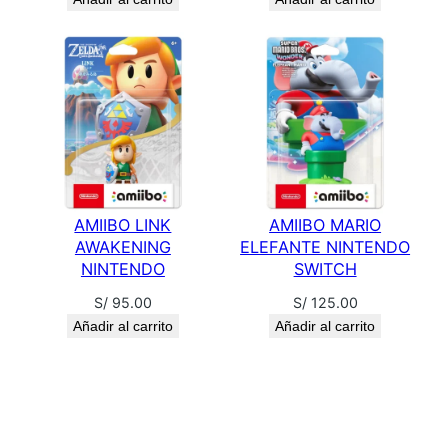
R
S
O
F
T
H
E
K
I
AMIIBO LINK
AMIIBO MARIO
AWAKENING
ELEFANTE NINTENDO
N
NINTENDO
SWITCH
G
D
S/
95.00
S/
125.00
O
Añadir al carrito
Añadir al carrito
M
c
a
n