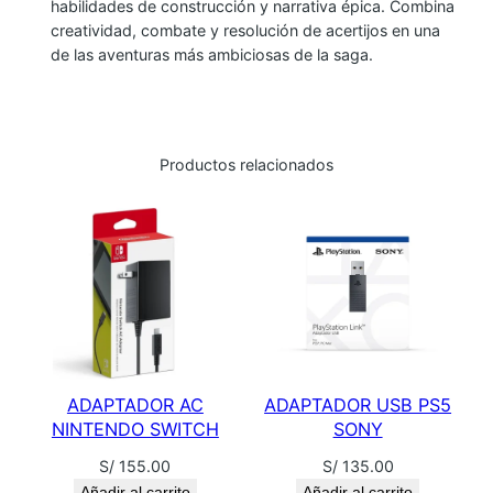
habilidades de construcción y narrativa épica. Combina
L
creatividad, combate y resolución de acertijos en una
E
de las aventuras más ambiciosas de la saga.
G
E
N
D
Productos relacionados
O
F
Z
E
L
D
A
:
ADAPTADOR AC
ADAPTADOR USB PS5
T
NINTENDO SWITCH
SONY
E
S/
155.00
S/
135.00
A
Añadir al carrito
Añadir al carrito