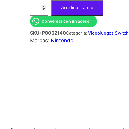
J
Añadir al carrito
U
E
Conversar con un asesor
G
SKU:
P0002140
Categoría:
Videojuegos Switch
O
Marcas:
Nintendo
N
S
W
2
S
P
L
I
T
F
I