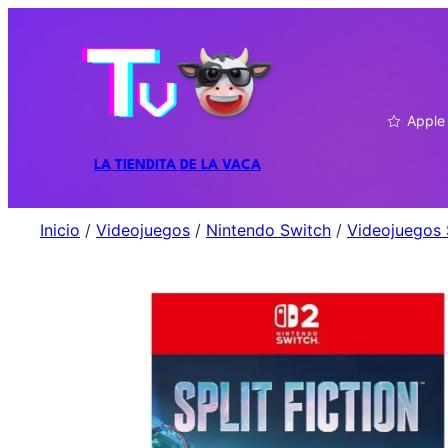
Apple
LA TIENDITA DE LA VACA
Inicio
/
Videojuegos
/
Nintendo Switch
/
Videojuegos 