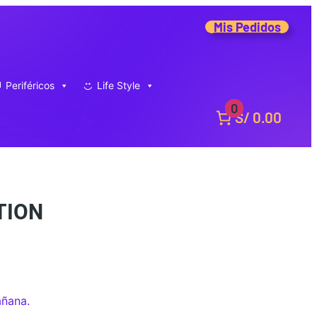
Mis Pedidos
Periféricos
Life Style
0
S/ 0.00
TION
añana.