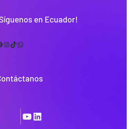
¡Síguenos en Ecuador!
Instagram
TikTok
WhatsApp
Contáctanos
|
YouTube
LinkedIn