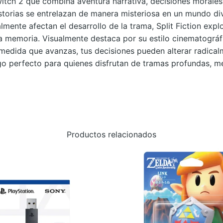
itch 2 que combina aventura narrativa, decisiones morales y
C
torias se entrelazan de manera misteriosa en un mundo divi
T
lmente afectan el desarrollo de la trama, Split Fiction exp
I
 la memoria. Visualmente destaca por su estilo cinematográ
O
medida que avanzas, tus decisiones pueden alterar radicalm
N
juego perfecto para quienes disfrutan de tramas profundas, m
c
a
n
t
i
Productos relacionados
d
a
d