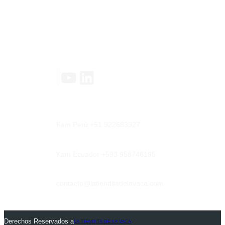
Contáctanos
YouTube
LinkedIn
|
Kam Perú +51 922683927
Kam Ecuador +593 958746195
contacto@latienditadelavaca.com
Derechos Reservados a
LA TIENDITA DE LA VACA