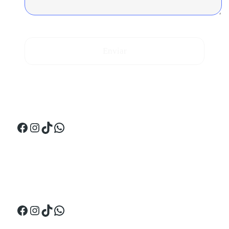
Enviar
¡Síguenos en Perú!
Facebook
Instagram
TikTok
WhatsApp
¡Síguenos en Ecuador!
Facebook
Instagram
TikTok
WhatsApp