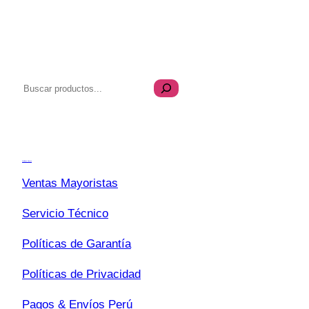
B
u
s
Transparencia
c
a
Quiénes Somos
r
Ventas Mayoristas
Servicio Técnico
Políticas de Garantía
Políticas de Privacidad
Pagos & Envíos Perú