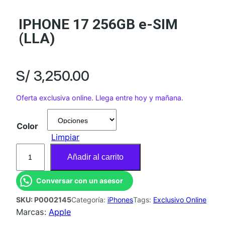
IPHONE 17 256GB e-SIM
(LLA)
S/
3,250.00
Oferta exclusiva online. Llega entre hoy y mañana.
Color
Limpiar
I
Añadir al carrito
P
H
Conversar con un asesor
O
SKU:
P0002145
Categoría:
iPhones
Tags:
Exclusivo Online
N
Marcas:
Apple
E