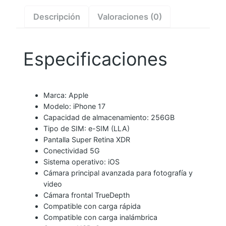
1
7
Descripción
Valoraciones (0)
2
5
Especificaciones
6
G
B
e
Marca: Apple
Modelo: iPhone 17
-
Capacidad de almacenamiento: 256GB
S
Tipo de SIM: e-SIM (LLA)
I
Pantalla Super Retina XDR
M
Conectividad 5G
(
Sistema operativo: iOS
L
Cámara principal avanzada para fotografía y
video
L
Cámara frontal TrueDepth
A
Compatible con carga rápida
)
Compatible con carga inalámbrica
c