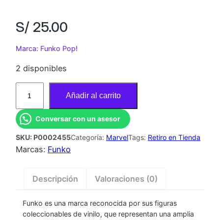
S/
25.00
Marca: Funko Pop!
2 disponibles
F
Añadir al carrito
U
N
Conversar con un asesor
K
SKU:
P0002455
Categoría:
Marvel
Tags:
Retiro en Tienda
O
Marcas:
Funko
P
O
P
Descripción
Valoraciones (0)
G
A
Funko es una marca reconocida por sus figuras
coleccionables de vinilo, que representan una amplia
M