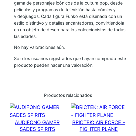
gama de personajes icónicos de la cultura pop, desde
E
películas y programas de televisión hasta cómics y
S
videojuegos. Cada figura Funko está diseñada con un
M
estilo distintivo y detalles encantadores, convirtiéndola
A
en un objeto de deseo para los coleccionistas de todas
las edades.
R
V
No hay valoraciones aún.
E
Solo los usuarios registrados que hayan comprado este
L
producto pueden hacer una valoración.
-
C
O
C
Productos relacionados
-
G
U
AUDIFONO GAMER
BRICTEK: AIR FORCE –
I
SADES SPIRITS
FIGHTER PLANE
L