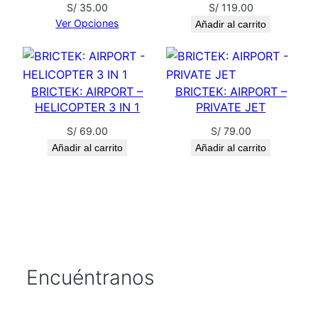
S/
35.00
S/
119.00
L
Ver Opciones
Añadir al carrito
O
T
I
N
BRICTEK: AIRPORT –
BRICTEK: AIRPORT –
E
HELICOPTER 3 IN 1
PRIVATE JET
c
S/
69.00
S/
79.00
a
Añadir al carrito
Añadir al carrito
n
t
i
d
a
d
Encuéntranos