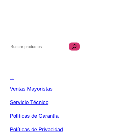
B
u
s
Transparencia
c
a
Quiénes Somos
r
Ventas Mayoristas
Servicio Técnico
Políticas de Garantía
Políticas de Privacidad