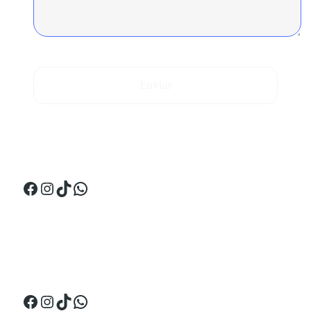
Enviar
¡Síguenos en Perú!
Facebook
Instagram
TikTok
WhatsApp
¡Síguenos en Ecuador!
Facebook
Instagram
TikTok
WhatsApp