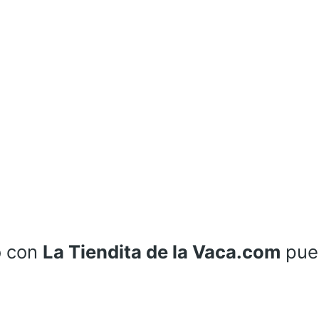
R
B
A
R
A
M
I
N
E
R
V
A
o con
La Tiendita de la Vaca.com
pue
c
a
n
t