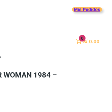
Mis Pedidos
Periféricos
Life Style
0
S/ 0.00
A
R WOMAN 1984 –