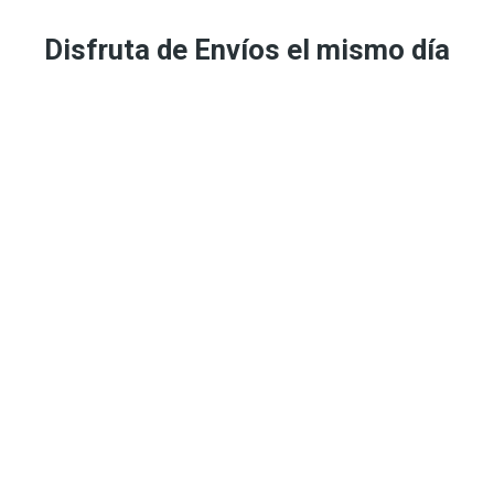
i
Disfruta de Envíos el mismo día
d
a
d
Escríbenos