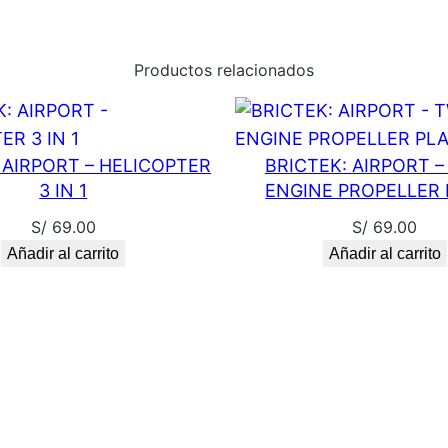
N
D
E
Productos relacionados
R
W
O
 AIRPORT – HELICOPTER
BRICTEK: AIRPORT –
M
3 IN 1
ENGINE PROPELLER
A
S/
69.00
S/
69.00
N
Añadir al carrito
Añadir al carrito
1
9
8
4
–
B
A