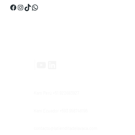
Facebook
Instagram
TikTok
WhatsApp
Contáctanos
YouTube
LinkedIn
|
Kam Perú +51 922683927
Kam Ecuador +593 958746195
contacto@latienditadelavaca.com