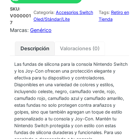
D
SKU:
A
Categoría:
Accesorios Switch
Tags:
Retiro en
V000001
S
Oled/Stándar/Lite
Tienda
7
I
Marcas:
Genérico
L
I
Descripción
Valoraciones (0)
C
O
Las fundas de silicona para la consola Nintendo Switch
N
y los Joy-Con ofrecen una protección elegante y
A
efectiva para tu dispositivo y controladores.
C
Disponibles en una variedad de colores y estilos,
O
incluyendo celeste, negro, camuflado verde, rojo,
camuflado rojo, camuflado azul y camuflado amarillo,
N
estas fundas no solo protegen contra arañazos y
S
golpes, sino que también agregan un toque de estilo
O
personalizado a tu consola y Joy-Con. Mantén tu
L
Nintendo Switch protegida y con estilo con estas
A
fundas de silicona duraderas y funcionales. Para uso