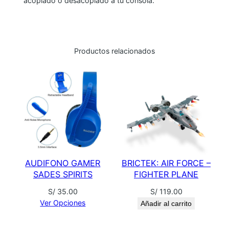
N
acoplado o desacoplado a tu consola.
I
N
T
Productos relacionados
E
N
D
O
S
W
I
T
C
AUDIFONO GAMER
BRICTEK: AIR FORCE –
H
SADES SPIRITS
FIGHTER PLANE
c
S/
35.00
S/
119.00
a
Ver Opciones
Añadir al carrito
n
t