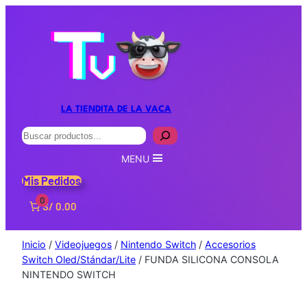
LA TIENDITA DE LA VACA
Buscar
MENU
Mis Pedidos
0
S/ 0.00
Inicio
/
Videojuegos
/
Nintendo Switch
/
Accesorios
Switch Oled/Stándar/Lite
/ FUNDA SILICONA CONSOLA
NINTENDO SWITCH