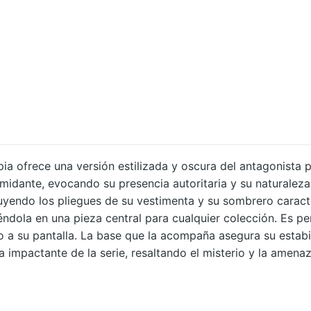
A
Y
E
R
–
M
U
Z
A
ia ofrece una versión estilizada y oscura del antagonista pr
midante, evocando su presencia autoritaria y su naturaleza
N
uyendo los pliegues de su vestimenta y su sombrero caracte
K
iéndola en una pieza central para cualquier colección. Es 
I
 a su pantalla. La base que la acompaña asegura su estabi
B
tiva impactante de la serie, resaltando el misterio y la ame
U
T
S