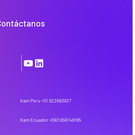
Contáctanos
|
YouTube
LinkedIn
Kam Perú +51 922683927
Kam Ecuador +593 958746195