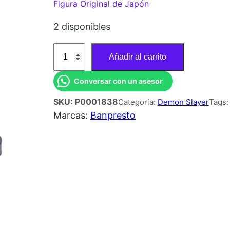
Figura Original de Japón
2 disponibles
F
Añadir al carrito
I
G
Conversar con un asesor
U
SKU:
P0001838
Categoría:
Demon Slayer
Tags
R
Marcas:
Banpresto
A
D
E
M
O
N
S
L