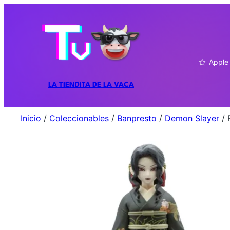
Apple
LA TIENDITA DE LA VACA
Inicio
/
Coleccionables
/
Banpresto
/
Demon Slayer
/ 