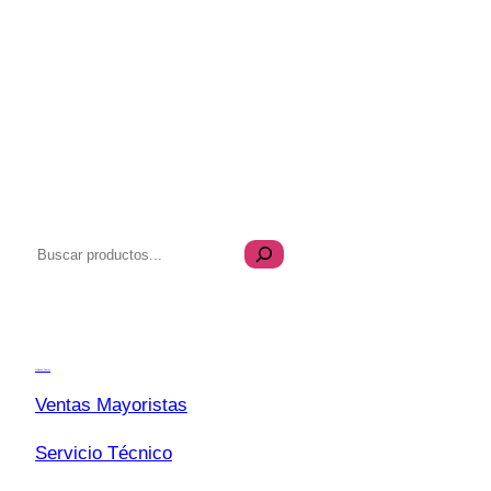
B
u
s
Transparencia
c
a
Quiénes Somos
r
Ventas Mayoristas
Servicio Técnico