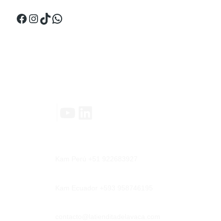
Facebook
Instagram
TikTok
WhatsApp
Contáctanos
YouTube
LinkedIn
|
Kam Perú +51 922683927
Kam Ecuador +593 958746195
contacto@latienditadelavaca.com