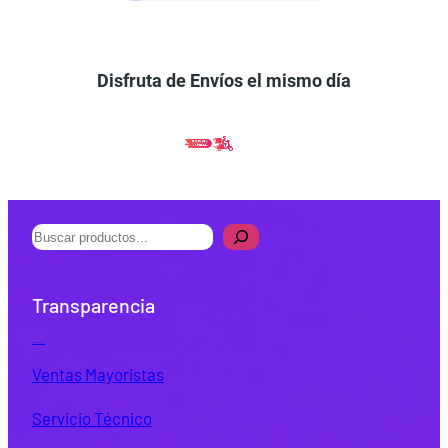
Disfruta de Envíos el mismo día
B
u
s
Transparencia
c
a
Quiénes Somos
r
Ventas Mayoristas
Servicio Técnico