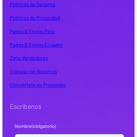
Políticas de Garantía
Políticas de Privacidad
Pagos & Envíos Perú
Pagos & Envíos Ecuador
Zona Vendedores
Trabaja con Nosotros
Conviértete en Proveedor
Escríbenos
Nombre
(obligatorio)