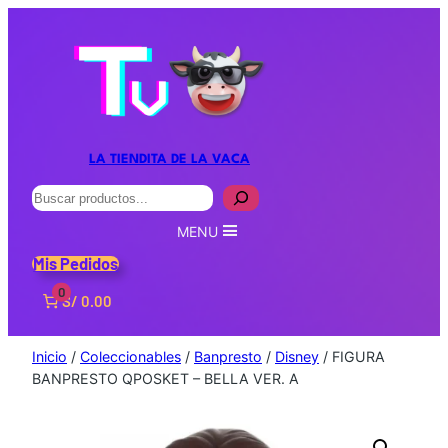
LA TIENDITA DE LA VACA
Buscar
MENU
Mis Pedidos
0
S/ 0.00
Inicio
/
Coleccionables
/
Banpresto
/
Disney
/ FIGURA
BANPRESTO QPOSKET – BELLA VER. A