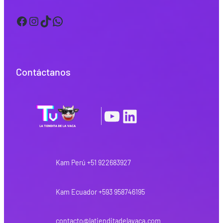
Facebook
Instagram
TikTok
WhatsApp
Contáctanos
YouTube
LinkedIn
|
Kam Perú +51 922683927
Kam Ecuador +593 958746195
contacto@latienditadelavaca.com