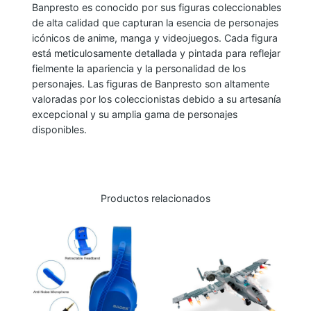
Banpresto es conocido por sus figuras coleccionables
R
de alta calidad que capturan la esencia de personajes
E
icónicos de anime, manga y videojuegos. Cada figura
S
está meticulosamente detallada y pintada para reflejar
T
fielmente la apariencia y la personalidad de los
O
personajes. Las figuras de Banpresto son altamente
valoradas por los coleccionistas debido a su artesanía
H
excepcional y su amplia gama de personajes
A
disponibles.
R
R
Y
P
Productos relacionados
O
T
T
E
R
: