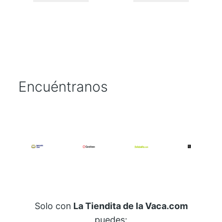
A
P
E
c
a
n
t
Encuéntranos
i
d
a
d
Solo con
La Tiendita de la Vaca.com
puedes: