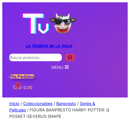
LA TIENDITA DE LA VACA
Buscar
MENU
Mis Pedidos
0
S/ 0.00
Inicio
/
Coleccionables
/
Banpresto
/
Series &
Películas
/ FIGURA BANPRESTO HARRY POTTER: Q
POSKET-SEVERUS SNAPE