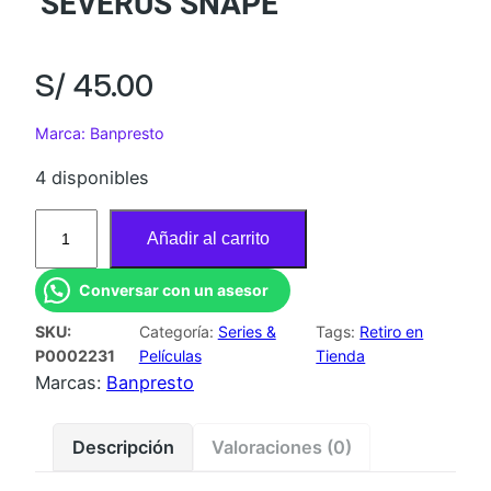
SEVERUS SNAPE
S/
45.00
Marca: Banpresto
4 disponibles
F
Añadir al carrito
I
G
Conversar con un asesor
U
SKU:
Categoría:
Series &
Tags:
Retiro en
R
P0002231
Películas
Tienda
A
Marcas:
Banpresto
B
A
Descripción
Valoraciones (0)
N
P