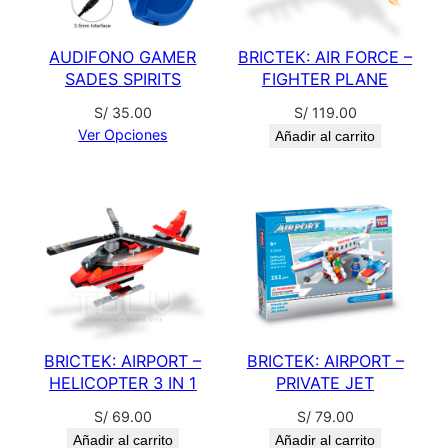
Q
P
AUDIFONO GAMER
BRICTEK: AIR FORCE –
O
SADES SPIRITS
FIGHTER PLANE
S
K
S/
35.00
S/
119.00
Ver Opciones
Añadir al carrito
E
T
-
S
E
V
E
R
U
BRICTEK: AIRPORT –
BRICTEK: AIRPORT –
S
HELICOPTER 3 IN 1
PRIVATE JET
S
S/
69.00
S/
79.00
N
Añadir al carrito
Añadir al carrito