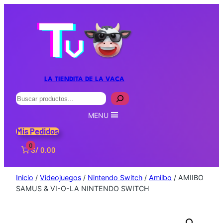
LA TIENDITA DE LA VACA
Buscar
MENU
Mis Pedidos
0
S/ 0.00
Inicio
/
Videojuegos
/
Nintendo Switch
/
Amiibo
/ AMIIBO
SAMUS & VI-O-LA NINTENDO SWITCH