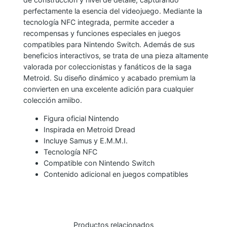
-
perfectamente la esencia del videojuego. Mediante la
tecnología NFC integrada, permite acceder a
O
recompensas y funciones especiales en juegos
-
compatibles para Nintendo Switch. Además de sus
L
beneficios interactivos, se trata de una pieza altamente
A
valorada por coleccionistas y fanáticos de la saga
N
Metroid. Su diseño dinámico y acabado premium la
I
convierten en una excelente adición para cualquier
colección amiibo.
N
T
Figura oficial Nintendo
E
Inspirada en Metroid Dread
Incluye Samus y E.M.M.I.
N
Tecnología NFC
D
Compatible con Nintendo Switch
O
Contenido adicional en juegos compatibles
S
W
I
T
Productos relacionados