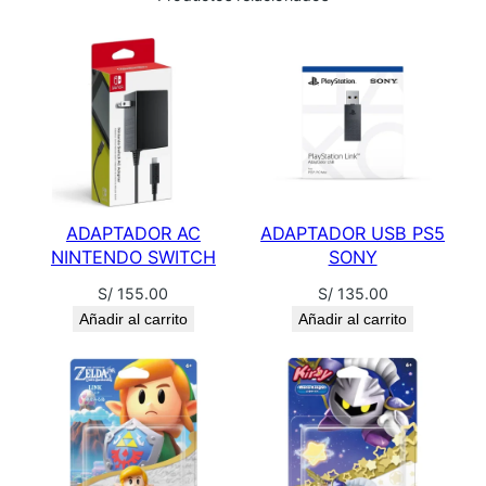
C
H
c
a
n
t
i
d
ADAPTADOR AC
ADAPTADOR USB PS5
a
NINTENDO SWITCH
SONY
d
S/
155.00
S/
135.00
Añadir al carrito
Añadir al carrito