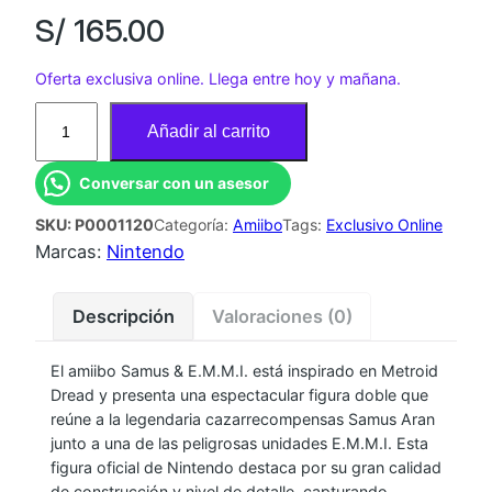
S/
165.00
Oferta exclusiva online. Llega entre hoy y mañana.
A
Añadir al carrito
M
I
Conversar con un asesor
I
SKU:
P0001120
Categoría:
Amiibo
Tags:
Exclusivo Online
B
Marcas:
Nintendo
O
S
A
Descripción
Valoraciones (0)
M
U
El amiibo Samus & E.M.M.I. está inspirado en Metroid
Dread y presenta una espectacular figura doble que
S
reúne a la legendaria cazarrecompensas Samus Aran
&
junto a una de las peligrosas unidades E.M.M.I. Esta
V
figura oficial de Nintendo destaca por su gran calidad
I
de construcción y nivel de detalle, capturando